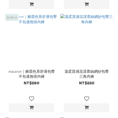
任3件699
macaron｜糖霜色系舒適包臀
溫柔質感花漾蕾絲網紗包臀
不包邊無痕內褲
三角內褲
NT$280
NT$220