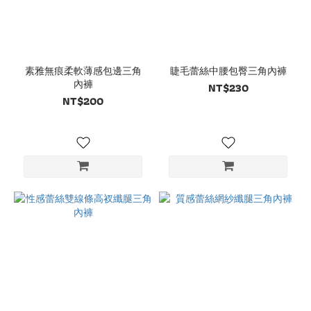
素雅無痕柔軟薄感包邊三角
睫毛蕾絲中腰包臀三角內褲
內褲
NT$230
NT$200