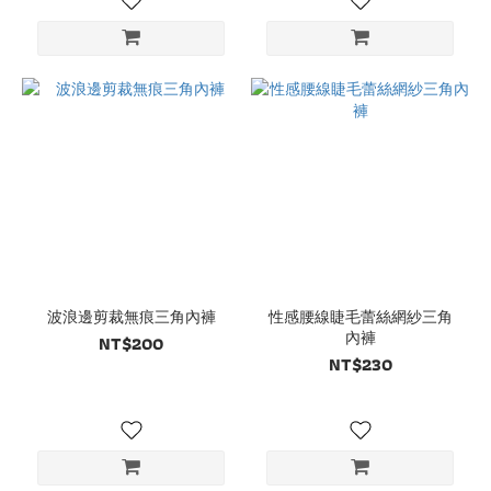
波浪邊剪裁無痕三角內褲
性感腰線睫毛蕾絲網紗三角
內褲
NT$200
NT$230