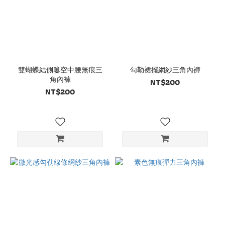
雙蝴蝶結側簍空中腰無痕三
勾勒裙擺網紗三角內褲
角內褲
NT$200
NT$200