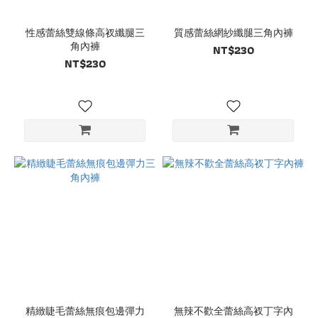
性感蕾絲雙線條高衩纖腿三
質感蕾絲網紗纖腿三角內褲
角內褲
NT$230
NT$230
精緻睫毛蕾絲無痕包邊彈力
無辣不歡全蕾絲高衩丁字內