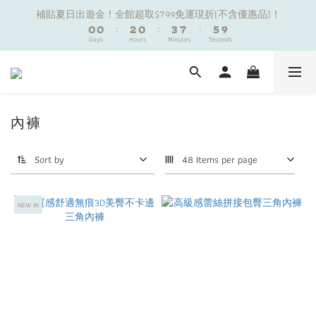
1
1
1
1
3
3
1
1
4
4
8
8
6
6
9
9
補貼夏日出遊金！全館超取$799免運現折(不含優惠品)！
補貼夏日出遊金！全館超取$799免運現折(不含優惠品)！
0
0
0
0
:
:
2
2
0
0
:
:
3
3
7
7
:
:
5
5
8
8
9
Days
Days
9
Hours
Hours
9
Minutes
Minutes
Seconds
Seconds
1
1
2
2
6
6
4
4
7
7
8
8
8
0
0
1
1
5
5
3
3
6
6
7
7
9
7
0
0
4
4
2
2
5
5
夏日舒適無痕｜3件$1199自由配專區
6
6
8
6
9
3
3
1
1
4
4
5
5
7
5
8
2
2
0
0
3
3
4
4
6
4
7
9
內褲
1
1
2
2
新朋友限定✨加入官方LINE領$50購物金
3
3
5
3
6
8
0
0
1
1
2
2
4
2
5
9
7
0
0
Sort by
48 Items per page
1
1
3
1
4
8
6
9
補貼夏日出遊金！全館超取$799免運現折(不含優惠品)！
0
0
:
2
0
:
3
7
:
5
8
Days
Hours
Minutes
Seconds
1
2
6
4
7
NEW IN
0
1
5
3
6
0
4
2
5
3
1
4
2
0
3
1
2
0
1
0