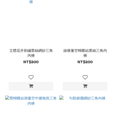
立體花卉刺繡蕾絲網紗三角
線條簍空蝴蝶結蕾絲三角內
內褲
褲
NT$200
NT$200