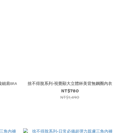
細肩BRA
捨不得脫系列•視覺顯大立體杯美背無鋼圈內衣
NT$780
NT$1,490