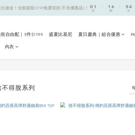
8
9
9
0
0
1
1
:
:
1
1
6
6
:
:
5
5
4
4
7
8
8
出遊金！全館超取$799免運現折(不含優惠品)！
出遊金！全館超取$799免運現折(不含優惠品)！
日
日
時
時
分
分
0
0
0
0
5
5
4
4
3
3
6
7
7
4
4
3
3
2
2
5
6
6
9
夏日舒適無痕｜3件$1199自由配專區
3
3
2
2
1
1
4
5
5
9
8
2
2
1
1
0
0
3
4
4
9
8
7
痕自由配｜3件$1199
盛夏比基尼
夏日慶典｜組合優惠
M
新朋友限定✨加入官方LINE領$50購物金
1
1
0
0
2
3
3
8
7
6
0
0
內衣
1
2
2
7
6
5
0
1
:
1
6
:
5
4
出遊金！全館超取$799免運現折(不含優惠品)！
日
時
分
0
0
5
4
3
4
3
2
3
2
1
2
1
0
捨不得脫系列
1
0
0