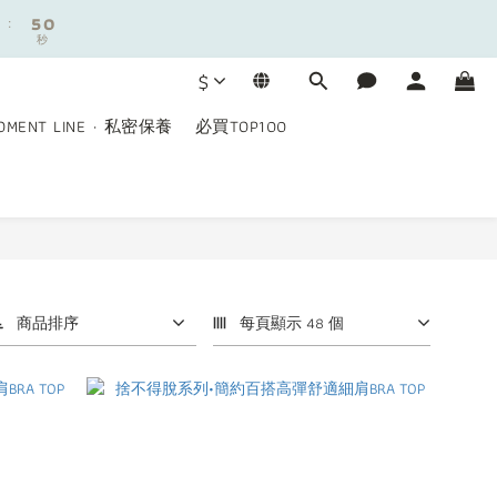
:
:
4
4
9
9
秒
秒
3
3
8
8
2
2
7
7
9
$
1
1
6
6
8
0
0
5
5
7
OMENT LINE · 私密保養
必買TOP100
4
4
6
3
3
5
2
2
:
4
9
秒
1
1
3
8
0
0
2
7
1
6
0
5
4
商品排序
每頁顯示 48 個
3
2
1
0