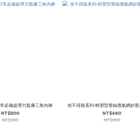
日常必備超彈力親膚三角內褲
捨不得脫系列•輕塑型蕾絲透氣網紗塑
NT$200
NT$480
NT$590
NT$990