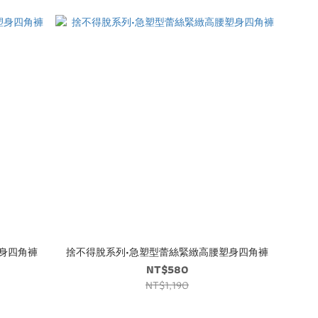
身四角褲
捨不得脫系列•急塑型蕾絲緊緻高腰塑身四角褲
NT$580
NT$1,190