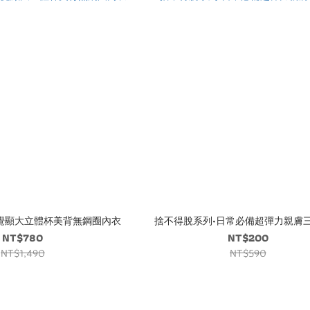
覺顯大立體杯美背無鋼圈內衣
捨不得脫系列•日常必備超彈力親膚
NT$780
NT$200
NT$1,490
NT$590