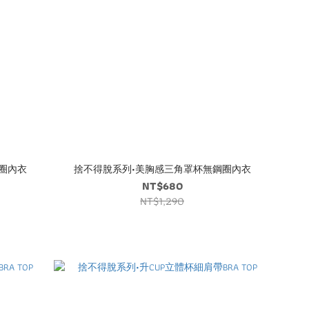
圈內衣
捨不得脫系列•美胸感三角罩杯無鋼圈內衣
NT$680
NT$1,290