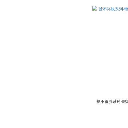
捨不得脫系列•輕