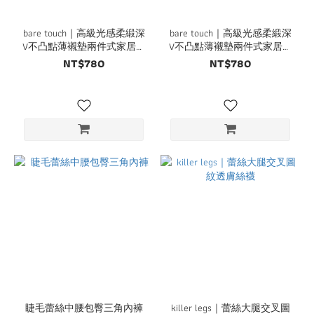
bare touch｜高級光感柔緞深
bare touch｜高級光感柔緞深
V不凸點薄襯墊兩件式家居服
V不凸點薄襯墊兩件式家居服
套組
套組
NT$780
NT$780
睫毛蕾絲中腰包臀三角內褲
killer legs｜蕾絲大腿交叉圖