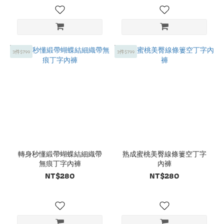
3件$799
3件$799
轉身秒懂緞帶蝴蝶結細織帶
熟成蜜桃美臀線條簍空丁字
無痕丁字內褲
內褲
NT$280
NT$280