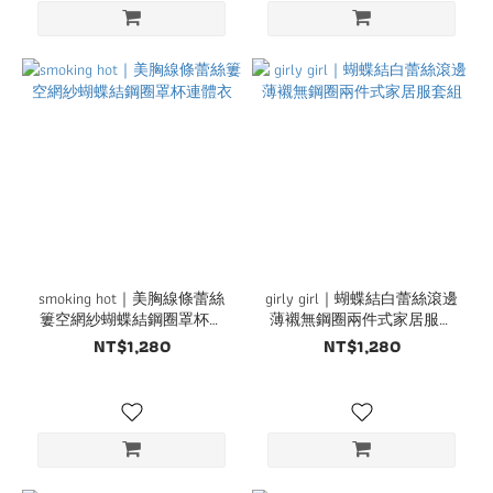
smoking hot｜美胸線條蕾絲
girly girl｜蝴蝶結白蕾絲滾邊
簍空網紗蝴蝶結鋼圈罩杯連
薄襯無鋼圈兩件式家居服套
體衣
組
NT$1,280
NT$1,280