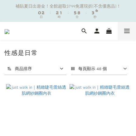
1
1
3
3
3
3
2
2
6
6
9
9
4
4
6
6
補貼夏日出遊金！全館超取$799免運現折(不含優惠品)！
補貼夏日出遊金！全館超取$799免運現折(不含優惠品)！
0
0
2
2
:
:
2
2
1
1
:
:
5
5
8
8
:
:
3
3
5
5
9
日
日
時
時
分
分
秒
秒
1
1
1
1
0
0
4
4
7
7
2
2
4
4
8
9
0
0
0
0
3
3
6
6
1
1
3
3
7
9
9
8
2
2
5
5
0
0
2
2
夏日舒適無痕｜3件$1199自由配專區
6
8
8
7
9
1
1
4
4
1
1
5
7
7
6
8
0
0
3
3
0
0
4
6
6
5
9
7
9
性感是日常
2
2
新朋友限定✨加入官方LINE領$50購物金
3
5
5
4
8
6
8
1
1
2
4
4
3
7
5
7
0
0
商品排序
每頁顯示 48 個
1
3
3
2
6
9
4
6
補貼夏日出遊金！全館超取$799免運現折(不含優惠品)！
0
2
:
2
1
:
5
8
:
3
5
日
時
分
秒
1
1
0
4
7
2
4
0
0
3
6
1
3
2
5
0
2
1
4
1
0
3
0
2
1
0