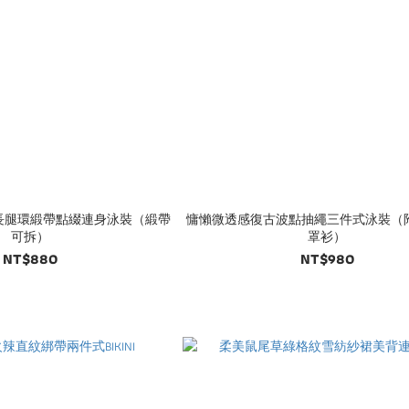
長腿環緞帶點綴連身泳裝（緞帶
慵懶微透感復古波點抽繩三件式泳裝（
可拆）
罩衫）
NT$880
NT$980