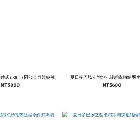
式BIKINI（附淺黃直紋短褲）
夏日多巴胺立體泡泡紗蝴蝶扭結兩
NT$880
NT$680