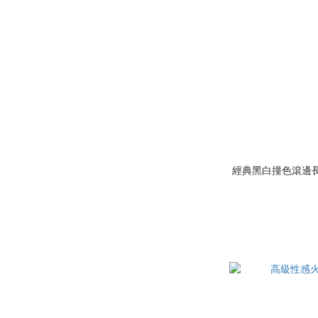
經典黑白撞色滾邊