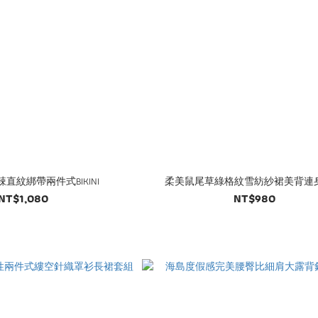
直紋綁帶兩件式BIKINI
柔美鼠尾草綠格紋雪紡紗裙美背連
NT$1,080
NT$980