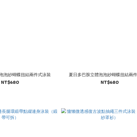
泡泡紗蝴蝶扭結兩件式泳裝
夏日多巴胺立體泡泡紗蝴蝶扭結兩
NT$680
NT$680