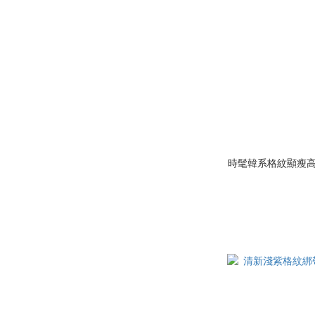
時髦韓系格紋顯瘦高腰