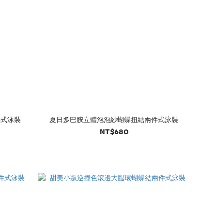
件式泳裝
夏日多巴胺立體泡泡紗蝴蝶扭結兩件式泳裝
NT$680