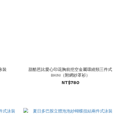
泳裝
甜酷芭比愛心印花胸前挖空金屬環繞頸三件式
BIKINI（附網紗罩衫）
NT$780