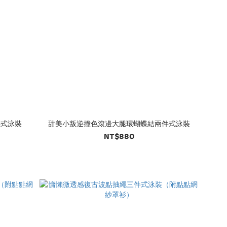
件式泳裝
甜美小叛逆撞色滾邊大腿環蝴蝶結兩件式泳裝
NT$880