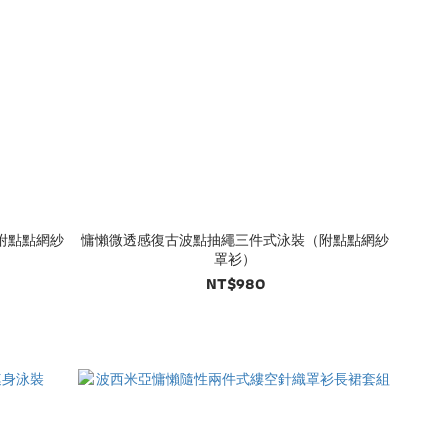
附點點網紗
慵懶微透感復古波點抽繩三件式泳裝（附點點網紗
罩衫）
NT$980