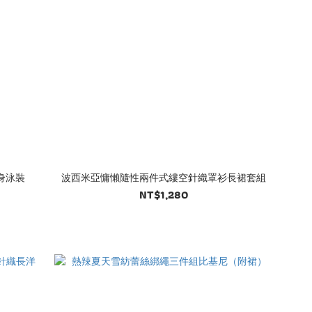
身泳裝
波西米亞慵懶隨性兩件式縷空針織罩衫長裙套組
NT$1,280