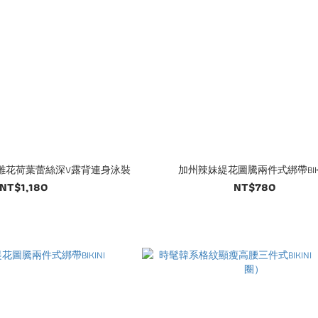
雕花荷葉蕾絲深V露背連身泳裝
加州辣妹緹花圖騰兩件式綁帶BIKI
NT$1,180
NT$780