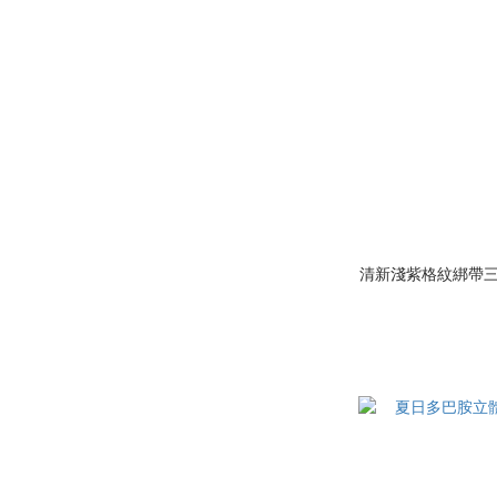
清新淺紫格紋綁帶三件