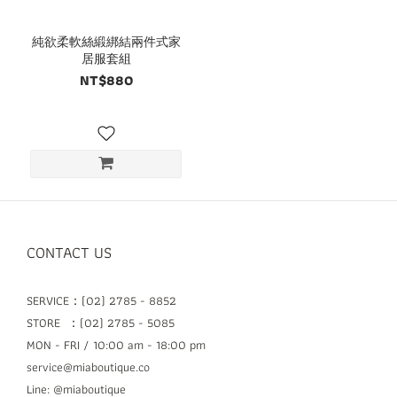
純欲柔軟絲緞綁結兩件式家
居服套組
NT$880
CONTACT US
SERVICE：(02) 2785 - 8852
STORE ：(02) 2785 - 5085
MON - FRI / 10:00 am - 18:00 pm
service@miaboutique.co
Line: @miaboutique