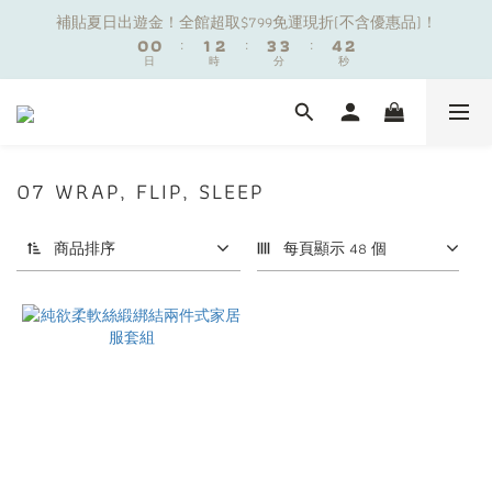
1
1
1
1
2
2
3
3
4
4
4
4
5
5
3
3
補貼夏日出遊金！全館超取$799免運現折(不含優惠品)！
補貼夏日出遊金！全館超取$799免運現折(不含優惠品)！
0
0
0
0
:
:
1
1
2
2
:
:
3
3
3
3
:
:
4
4
2
2
9
日
日
9
時
時
分
分
秒
秒
0
0
1
1
2
2
2
2
3
3
1
1
8
8
9
0
0
1
1
1
1
2
2
0
0
7
7
8
9
9
0
0
0
0
1
1
夏日舒適無痕｜3件$1199自由配專區
6
6
7
8
9
9
8
0
0
5
5
6
7
8
8
9
7
4
4
5
6
7
7
8
6
07 WRAP, FLIP, SLEEP
新朋友限定✨加入官方LINE領$50購物金
3
3
4
5
6
6
7
5
2
2
3
4
5
5
6
4
商品排序
每頁顯示 48 個
1
1
2
3
4
4
5
3
補貼夏日出遊金！全館超取$799免運現折(不含優惠品)！
0
0
:
1
2
:
3
3
:
4
2
日
時
分
秒
0
1
2
2
3
1
0
1
1
2
0
0
0
1
0