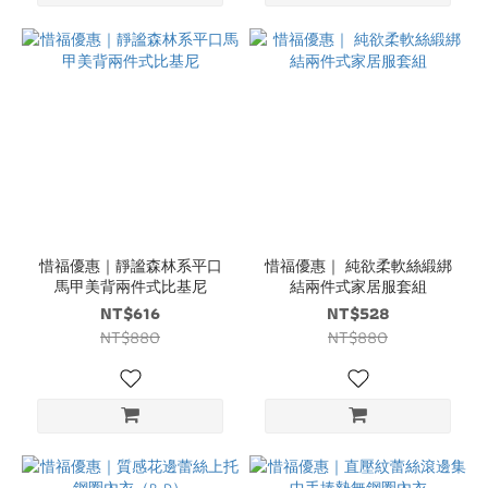
惜福優惠｜靜謐森林系平口
惜福優惠｜ 純欲柔軟絲緞綁
馬甲美背兩件式比基尼
結兩件式家居服套組
NT$616
NT$528
NT$880
NT$880