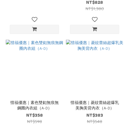
NT$828
NT$1,380
惜福優惠｜素色雙釦無痕無
惜福優惠｜菱紋蕾絲超爆乳
鋼圈內衣組（A-D）
美胸美背內衣（A-D）
NT$358
NT$383
NT$598
NT$548