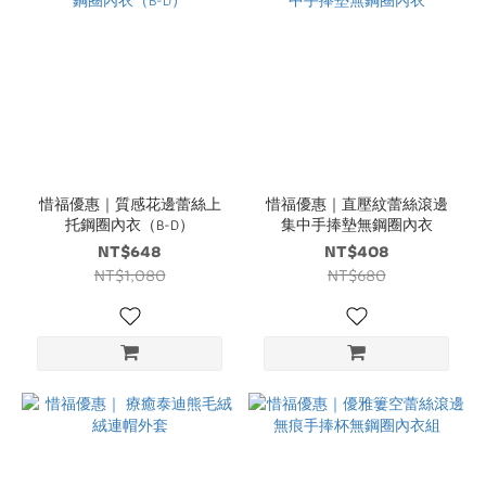
惜福優惠｜質感花邊蕾絲上
惜福優惠｜直壓紋蕾絲滾邊
托鋼圈內衣（B-D）
集中手捧墊無鋼圈內衣
NT$648
NT$408
NT$1,080
NT$680