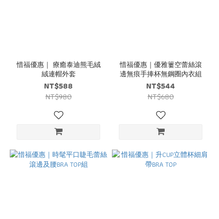
惜福優惠｜ 療癒泰迪熊毛絨
惜福優惠｜優雅簍空蕾絲滾
絨連帽外套
邊無痕手捧杯無鋼圈內衣組
NT$588
NT$544
NT$980
NT$680