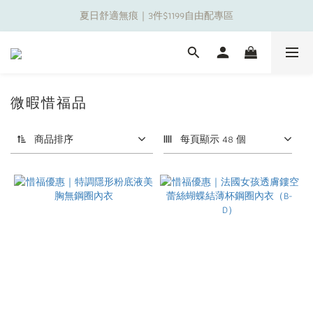
夏日舒適無痕｜3件$1199自由配專區
夏日舒適無痕｜3件$1199自由配專區
新朋友限定✨加入官方LINE領$50購物金
夏日舒適無痕｜3件$1199自由配專區
微暇惜福品
商品排序
每頁顯示 48 個