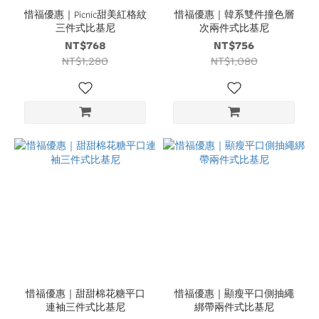
惜福優惠｜Picnic甜美紅格紋
惜福優惠｜韓系雙件撞色層
三件式比基尼
次兩件式比基尼
NT$768
NT$756
NT$1,280
NT$1,080
惜福優惠｜甜甜棉花糖平口
惜福優惠｜顯瘦平口側抽繩
連袖三件式比基尼
綁帶兩件式比基尼