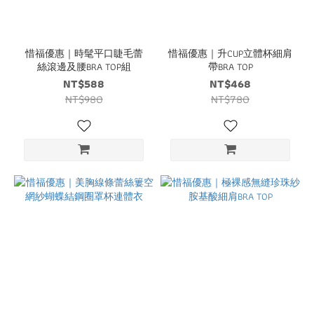
惜福優惠｜時髦平口睫毛蕾
惜福優惠｜升CUP立體杯細肩
絲滾邊及腰BRA TOP組
帶BRA TOP
NT$588
NT$468
NT$980
NT$780