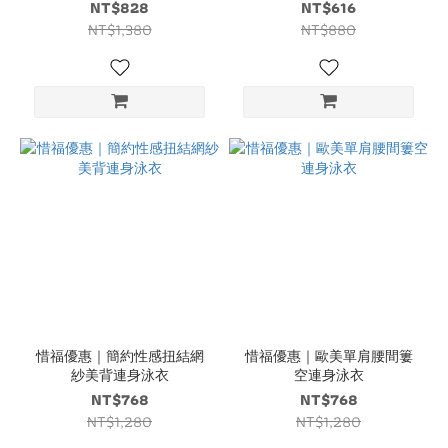
NT$828
NT$616
NT$1,380
NT$880
惜福優惠｜簡約性感扭結網
惜福優惠｜歐美單肩腰間簍
紗美背連身泳衣
空連身泳衣
NT$768
NT$768
NT$1,280
NT$1,280