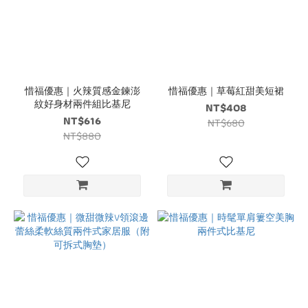
惜福優惠｜火辣質感金鍊澎
惜福優惠｜草莓紅甜美短裙
紋好身材兩件組比基尼
NT$408
NT$616
NT$680
NT$880