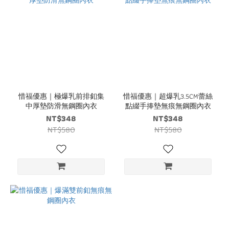
惜福優惠｜極爆乳前排釦集
惜福優惠｜超爆乳3.5CM蕾絲
中厚墊防滑無鋼圈內衣
點綴手捧墊無痕無鋼圈內衣
NT$348
NT$348
NT$580
NT$580