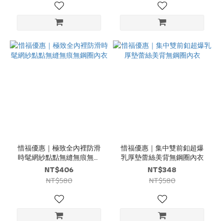
惜福優惠｜極致全內裡防滑
惜福優惠｜集中雙前釦超爆
時髦網紗點點無縫無痕無鋼
乳厚墊蕾絲美背無鋼圈內衣
圈內衣
NT$406
NT$348
NT$580
NT$580