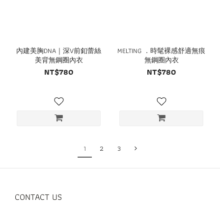
內建美胸DNA｜深V前釦蕾絲
MELTING ．時髦裸感舒適無痕
美背無鋼圈內衣
無鋼圈內衣
NT$780
NT$780
1
2
3
CONTACT US