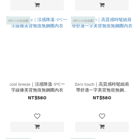
3件$1199自由配
3件$1199自由配
cool breeze｜涼感降溫-5°C一
Zero touch｜高質感時髦細肩
字線條美背無痕無鋼圈內衣
帶舒適一字美背無痕無鋼圈
內衣
NT$580
NT$580