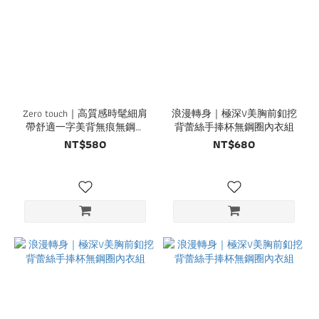
Zero touch｜高質感時髦細肩
浪漫轉身｜極深V美胸前釦挖
帶舒適一字美背無痕無鋼圈
背蕾絲手捧杯無鋼圈內衣組
內衣
NT$580
NT$680