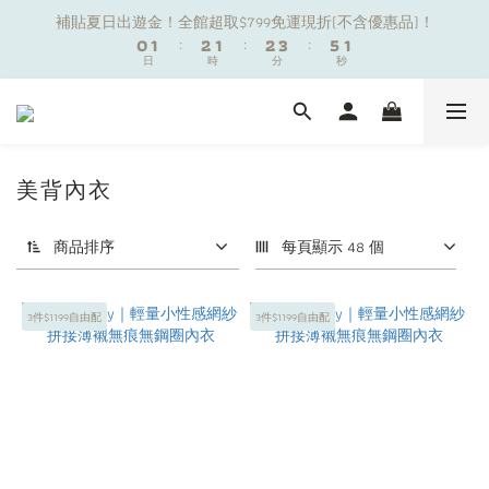
1
1
2
2
3
3
2
2
3
3
4
4
6
6
1
1
補貼夏日出遊金！全館超取$799免運現折(不含優惠品)！
補貼夏日出遊金！全館超取$799免運現折(不含優惠品)！
0
0
1
1
:
:
2
2
1
1
:
:
2
2
3
3
:
:
5
5
0
0
9
日
日
時
時
分
分
秒
秒
9
0
0
1
1
0
0
1
1
2
2
4
4
8
9
9
8
0
0
0
0
1
1
3
3
7
8
9
8
9
7
0
0
2
2
夏日舒適無痕｜3件$1199自由配專區
6
7
8
7
8
9
6
1
1
5
6
7
6
7
8
5
0
0
4
5
6
5
6
7
9
4
美背內衣
新朋友限定✨加入官方LINE領$50購物金
3
4
5
4
5
6
8
3
2
3
4
3
4
5
7
2
商品排序
每頁顯示 48 個
1
2
3
2
3
4
6
1
補貼夏日出遊金！全館超取$799免運現折(不含優惠品)！
0
1
:
2
1
:
2
3
:
5
0
日
時
分
秒
0
1
0
1
2
4
3件$1199自由配
3件$1199自由配
0
0
1
3
0
2
1
0