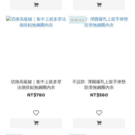
任3件1500
切換高級鍵｜集中上挺多穿
不設防· 渾圓爆乳上挺手捧墊
法側排釦無鋼圈內衣
防滑無鋼圈內衣
NT$780
NT$580