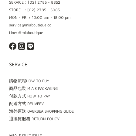
SERVICE：(02) 2785 - 8852
STORE ：(02) 2785 - 5085
MON - FRI / 10:00 am - 18:00 pm
service@miaboutique.co
Line: @miaboutique
SERVICE
購物流程HOW TO BUY
商品包裝 MIA'S PACKAGING
付款方式 HOW TO PAY
配送方式 DELIVERY
海外運送 OVERSEA SHOPPING GUIDE
退換貨服務 RETURN POLICY
MIA BOUTIQUE