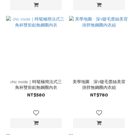
chic inside｜時髦極簡法式三
美學地圖 · 深V睫毛蕾絲美背
角杯雙前釦無鋼圈內衣
掛脖無鋼圈內衣組
NT$580
NT$780