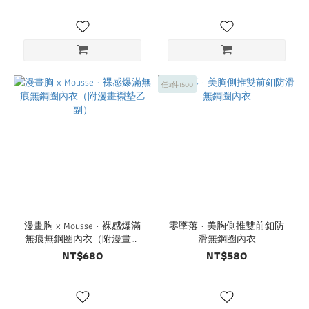
任3件1500
漫畫胸 x Mousse · 裸感爆滿
零墜落 · 美胸側推雙前釦防
無痕無鋼圈內衣（附漫畫襯
滑無鋼圈內衣
墊乙副）
NT$680
NT$580