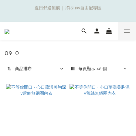
6
6
8
9
6
6
9
4
1
1
3
4
1
1
4
補貼夏日出遊金！全館超取$799免運現折(不含優惠品)！
9
5
5
7
8
5
5
8
3
0
0
:
2
3
:
0
0
:
3
8
4
4
6
7
4
4
7
2
日
時
分
秒
新朋友限定✨加入官方LINE領$50購物金
1
2
2
7
3
3
5
6
3
3
6
1
0
1
1
6
2
2
4
5
2
2
5
0
0
0
5
1
1
3
4
1
1
4
補貼夏日出遊金！全館超取$799免運現折(不含優惠品)！
9
4
0
0
:
2
3
:
0
0
:
3
8
日
時
分
秒
3
1
2
2
7
09 O
2
0
1
1
6
1
0
0
5
0
商品排序
每頁顯示 48 個
4
3
2
1
0