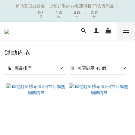
1
1
2
2
2
2
9
9
5
5
1
1
2
2
補貼夏日出遊金！全館超取$799免運現折(不含優惠品)！
補貼夏日出遊金！全館超取$799免運現折(不含優惠品)！
0
0
1
1
:
:
1
1
8
8
:
:
4
4
0
0
:
:
1
1
9
9
9
日
日
時
時
分
分
9
秒
秒
0
0
0
0
7
7
3
3
0
0
8
8
8
9
9
8
9
6
6
2
2
7
7
7
8
8
7
8
5
5
1
1
6
6
夏日舒適無痕｜3件$1199自由配專區
6
7
7
6
7
4
4
0
0
5
5
5
6
6
9
5
6
3
3
4
4
4
5
5
8
4
5
運動內衣
2
2
3
3
新朋友限定✨加入官方LINE領$50購物金
3
4
4
7
3
4
1
1
2
2
2
3
3
6
2
3
0
0
1
1
商品排序
每頁顯示 48 個
1
2
2
9
5
1
2
補貼夏日出遊金！全館超取$799免運現折(不含優惠品)！
0
0
0
1
:
1
8
:
4
0
:
1
9
日
時
分
秒
0
0
7
3
0
8
6
2
7
5
1
6
4
0
5
3
4
2
3
1
2
0
1