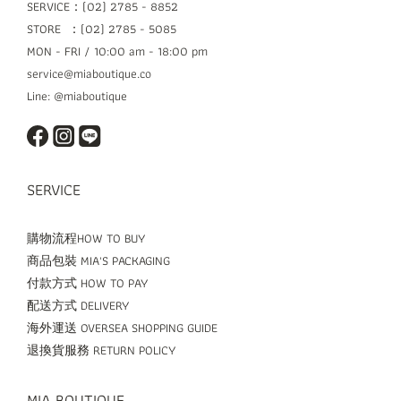
SERVICE：(02) 2785 - 8852
STORE ：(02) 2785 - 5085
MON - FRI / 10:00 am - 18:00 pm
service@miaboutique.co
Line: @miaboutique
SERVICE
購物流程HOW TO BUY
商品包裝 MIA'S PACKAGING
付款方式 HOW TO PAY
配送方式 DELIVERY
海外運送 OVERSEA SHOPPING GUIDE
退換貨服務 RETURN POLICY
MIA BOUTIQUE