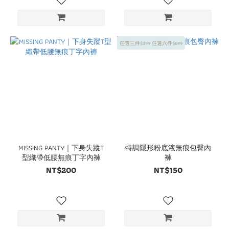
任選三件$399 任選六件$699
MISSING PANTY｜下身失蹤T
特調隱形粉底液無痕包臀內
型織帶低腰無痕丁字內褲
褲
NT$200
NT$150