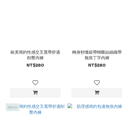
歐美簡約性感交叉寬帶舒適
轉身秒懂緞帶蝴蝶結細織帶
削臀內褲
無痕丁字內褲
NT$280
NT$280
3件$799