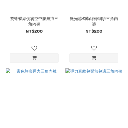
雙蝴蝶結側簍空中腰無痕三
微光感勾勒線條網紗三角內
角內褲
褲
NT$200
NT$200