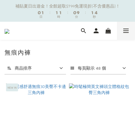
1
1
2
2
2
2
2
2
1
1
2
2
4
4
補貼夏日出遊金！全館超取$799免運現折(不含優惠品)！
補貼夏日出遊金！全館超取$799免運現折(不含優惠品)！
0
0
1
1
:
:
1
1
1
1
:
:
0
0
9
9
:
:
1
1
3
3
9
日
日
時
時
9
分
分
秒
秒
0
0
0
0
0
0
8
8
0
0
2
2
8
9
9
9
8
9
7
7
1
1
7
8
8
8
7
8
6
6
0
0
夏日舒適無痕｜3件$1199自由配專區
6
7
7
7
6
7
9
5
5
5
6
6
6
5
6
8
4
4
4
5
5
5
4
5
7
無痕內褲
3
3
新朋友限定✨加入官方LINE領$50購物金
3
4
4
4
3
4
6
2
2
2
3
3
3
2
3
5
1
1
商品排序
每頁顯示 48 個
1
2
2
2
1
2
4
補貼夏日出遊金！全館超取$799免運現折(不含優惠品)！
0
0
0
1
:
1
1
:
0
9
:
1
3
日
時
分
秒
0
0
0
8
0
2
NEW IN
7
1
6
0
5
4
3
2
1