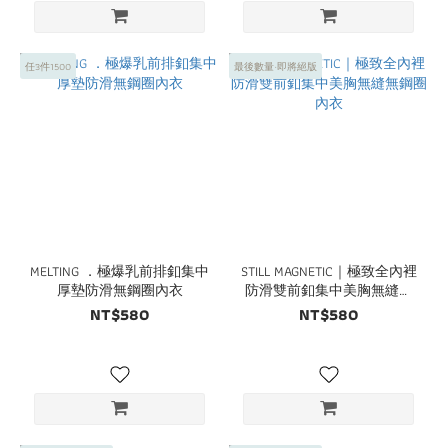
任3件1500
最後數量·即將絕版
MELTING ．極爆乳前排釦集中
STILL MAGNETIC｜極致全內裡
厚墊防滑無鋼圈內衣
防滑雙前釦集中美胸無縫無
鋼圈內衣
NT$580
NT$580