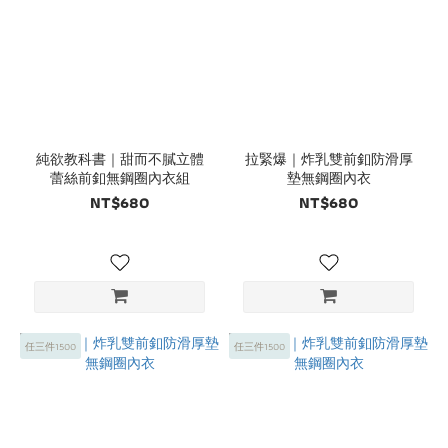
純欲教科書｜甜而不膩立體
拉緊爆｜炸乳雙前釦防滑厚
蕾絲前釦無鋼圈內衣組
墊無鋼圈內衣
NT$680
NT$680
任三件1500
任三件1500