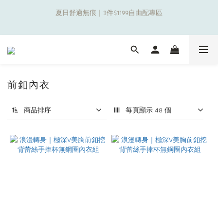
5
6
5
5
5
7
1
2
1
9
1
6
1
3
3
0
補貼夏日出遊金！全館超取$799免運現折(不含優惠品)！
4
5
4
4
9
4
6
0
1
:
0
8
:
0
5
:
0
2
2
新朋友限定✨加入官方LINE領$50購物金
日
時
分
秒
3
4
3
3
8
3
5
0
7
4
1
1
2
3
2
2
7
2
4
6
3
0
0
1
2
1
9
1
6
1
3
補貼夏日出遊金！全館超取$799免運現折(不含優惠品)！
5
2
0
1
:
0
8
:
0
5
:
0
2
4
1
日
時
分
秒
0
7
4
1
3
0
6
3
0
前釦內衣
2
5
2
1
4
1
0
商品排序
每頁顯示 48 個
3
0
2
1
0