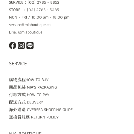
SERVICE：(02) 2785 - 8852
STORE ：(02) 2785 - 5085
MON - FRI / 10:00 am - 18:00 pm
service@miaboutique.co
Line: @miaboutique
SERVICE
購物流程HOW TO BUY
商品包裝 MIA'S PACKAGING
付款方式 HOW TO PAY
配送方式 DELIVERY
海外運送 OVERSEA SHOPPING GUIDE
退換貨服務 RETURN POLICY
MIA BOUTIQUE