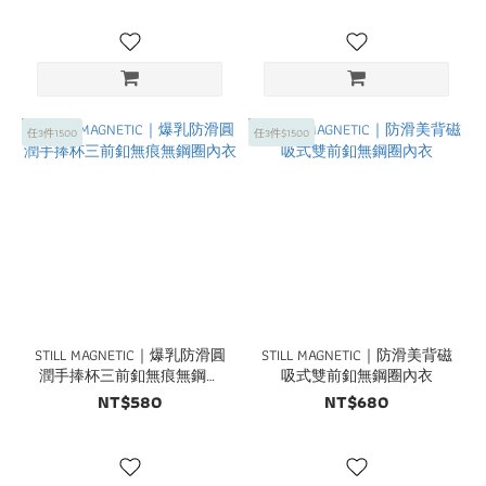
任3件1500
任3件$1500
STILL MAGNETIC｜爆乳防滑圓
STILL MAGNETIC｜防滑美背磁
潤手捧杯三前釦無痕無鋼圈
吸式雙前釦無鋼圈內衣
內衣
NT$580
NT$680