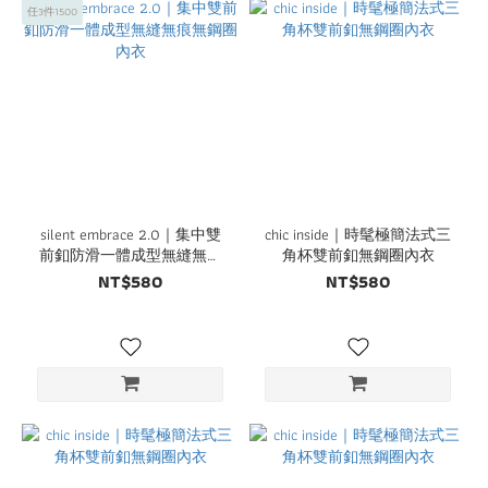
任3件1500
silent embrace 2.0｜集中雙
chic inside｜時髦極簡法式三
前釦防滑一體成型無縫無痕
角杯雙前釦無鋼圈內衣
無鋼圈內衣
NT$580
NT$580