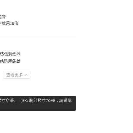
美背
定效果加倍
感包裝盒🎁
感防塵袋🎁
查看更多
穿著。（EX: 胸部尺寸70AB，請選購