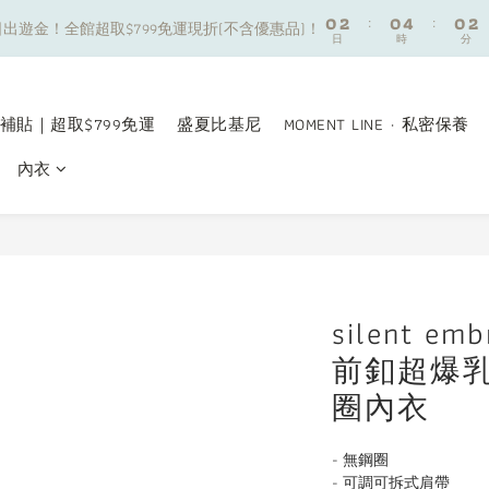
8
8
8
0
0
2
2
:
:
0
0
4
4
:
:
0
0
2
2
7
9
7
7
9
出遊金！全館超取$799免運現折(不含優惠品)！
出遊金！全館超取$799免運現折(不含優惠品)！
日
日
時
時
分
分
1
1
3
3
1
1
6
8
6
6
8
0
0
2
2
0
0
5
7
5
9
5
7
夏日舒適無痕｜3件$1199自由配專區
1
1
4
6
4
8
4
6
0
0
3
5
3
7
3
5
補貼｜超取$799免運
盛夏比基尼
MOMENT LINE · 私密保養
新朋友限定✨加入官方LINE領$50購物金
2
4
2
6
2
4
內衣
1
3
1
5
1
3
0
2
:
0
4
:
0
2
出遊金！全館超取$799免運現折(不含優惠品)！
日
時
分
1
3
1
0
2
0
1
0
silent e
前釦超爆
圈內衣
- 無鋼圈
- 可調可拆式肩帶