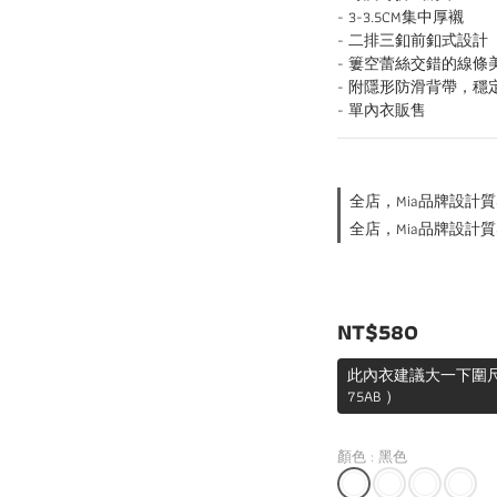
- 3-3.5CM集中厚襯
- 二排三釦前釦式設計
- 簍空蕾絲交錯的線條
- 附隱形防滑背帶，穩
- 單內衣販售
全店，Mia品牌設計質
全店，Mia品牌設計質
NT$580
此內衣建議大一下圍尺寸
75AB ）
顏色
: 黑色