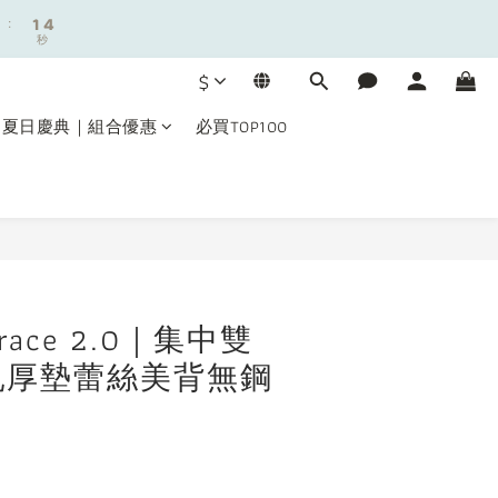
9
:
:
1
1
3
3
8
秒
秒
0
0
2
2
7
9
1
1
6
8
$
0
0
5
7
4
6
夏日慶典｜組合優惠
必買TOP100
3
5
2
4
:
1
3
秒
0
2
1
立即購買
0
mbrace 2.0｜集中雙
乳厚墊蕾絲美背無鋼