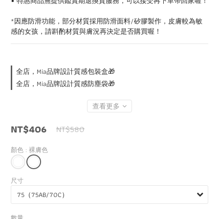
▪️ 特惠商品無提供鑑賞期退換貨服務，可以接受再下單帶回家喔！
0
*因應防滑功能，部分材質採用防滑面料/矽膠製作，皮膚較為敏
感的女孩，請斟酌材質與膚況再決定是否購買喔！
全店，Mia品牌設計質感包裝盒🎁
全店，Mia品牌設計質感防塵袋🎁
查看更多
NT$406
NT$580
顏色
: 裸膚色
尺寸
數量