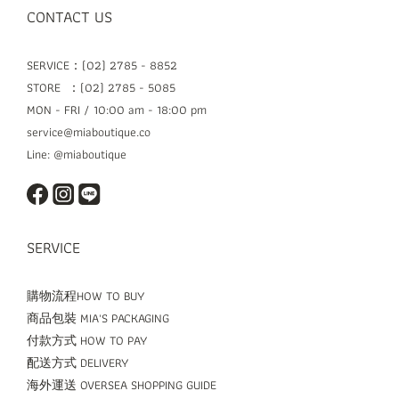
CONTACT US
SERVICE：(02) 2785 - 8852
STORE ：(02) 2785 - 5085
MON - FRI / 10:00 am - 18:00 pm
service@miaboutique.co
Line: @miaboutique
SERVICE
購物流程HOW TO BUY
商品包裝 MIA'S PACKAGING
付款方式 HOW TO PAY
配送方式 DELIVERY
海外運送 OVERSEA SHOPPING GUIDE