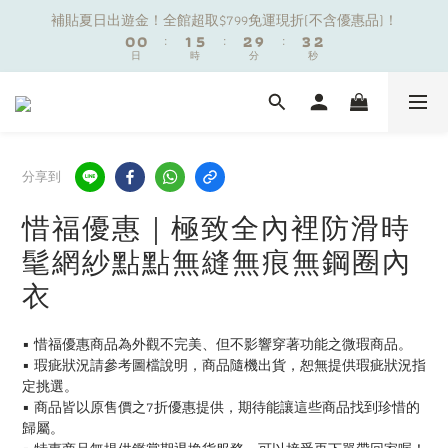
1
1
1
1
2
2
6
6
3
3
4
4
3
3
補貼夏日出遊金！全館超取$799免運現折(不含優惠品)！
補貼夏日出遊金！全館超取$799免運現折(不含優惠品)！
0
0
0
0
:
:
1
1
5
5
:
:
2
2
9
9
:
:
3
3
2
2
9
日
日
9
時
時
分
分
秒
秒
0
0
4
4
1
1
8
8
2
2
1
1
8
8
9
3
3
0
0
7
7
1
1
0
0
7
7
8
9
9
2
2
6
6
0
0
夏日舒適無痕｜3件$1199自由配專區
6
6
7
8
9
8
1
1
5
5
5
5
6
7
8
7
0
0
4
4
4
4
5
9
6
7
6
3
3
分享到
新朋友限定✨加入官方LINE領$50購物金
3
3
4
8
5
6
5
2
2
2
2
3
7
4
5
4
1
1
惜福優惠｜極致全內裡防滑時
1
1
2
6
3
4
3
補貼夏日出遊金！全館超取$799免運現折(不含優惠品)！
0
0
髦網紗點點無縫無痕無鋼圈內
0
0
:
1
5
:
2
9
:
3
2
日
時
分
秒
0
4
1
8
2
1
衣
3
0
7
1
0
2
6
0
▪️ 惜福優惠商品為外觀不完美、但不影響穿著功能之微瑕商品。
1
5
▪️ 瑕疵狀況請參考圖檔說明，商品隨機出貨，恕無提供瑕疵狀況指
0
4
定挑選。
3
▪️ 商品皆以原售價之7折優惠提供，期待能讓這些商品找到珍惜的
2
歸屬。
1