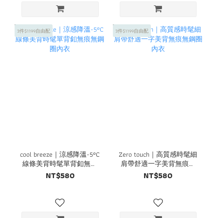
3件$1199自由配
3件$1199自由配
cool breeze｜涼感降溫-5°C
Zero touch｜高質感時髦細
線條美背時髦單背釦無痕
肩帶舒適一字美背無痕無
無鋼圈內衣
鋼圈內衣
NT$580
NT$580