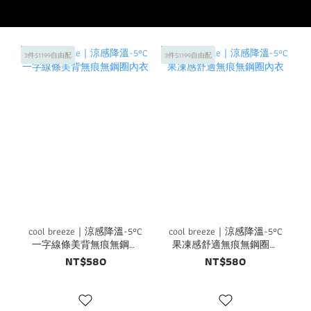
3件$1199自由配
3件$1199自由配
cool breeze｜涼感降溫-5°C
cool breeze｜涼感降溫-5°C
一字線條美背無痕無鋼圈
果凍感舒適無痕無鋼圈內
內衣
衣
NT$580
NT$580