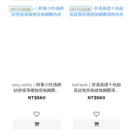
3件$1199自由配
3件$1199自由配
sexy comfy｜輕量小性感網
laid back｜舒適基礎十色細
紗拼接薄襯無痕無鋼圈內
直紋無痕無縫無鋼圈薄杯
衣
內衣
NT$580
NT$580