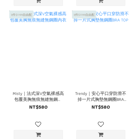
3件$1199自由配
3件$1199自由配
Misty｜法式深V空氣裸感高
Trendy｜安心平口穿防滑不
包覆美胸無痕無縫無鋼圈
掉一片式胸墊無鋼圈BRA
內衣
TOP
NT$580
NT$580