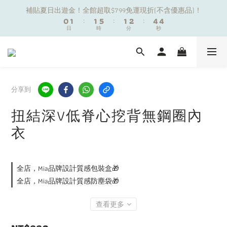
1
1
2
2
2
2
6
6
2
2
3
3
5
5
5
5
補貼夏日出遊金！全館超取$799免運現折(不含優惠品)！
補貼夏日出遊金！全館超取$799免運現折(不含優惠品)！
0
0
1
1
:
:
1
1
5
5
:
:
1
1
2
2
:
:
4
4
4
4
9
日
日
時
時
分
分
秒
秒
0
0
0
0
4
4
0
0
1
1
3
3
3
3
8
9
9
9
3
3
0
0
2
2
2
2
7
8
8
8
9
2
2
1
1
1
1
夏日舒適無痕｜3件$1199自由配專區
6
7
7
7
8
1
1
0
0
0
0
5
6
6
6
7
9
9
0
0
4
5
5
9
5
6
8
8
分享到
新朋友限定✨加入官方LINE領$50購物金
3
4
4
8
4
5
7
7
2
3
3
7
3
4
6
6
扭結深V低脊心挖背無鋼圈內
1
2
2
6
2
3
5
5
補貼夏日出遊金！全館超取$799免運現折(不含優惠品)！
衣
0
1
:
1
5
:
1
2
:
4
4
日
時
分
秒
0
0
4
0
1
3
3
3
0
2
2
2
1
1
全店，Mia品牌設計質感包裝盒🎁
1
0
0
全店，Mia品牌設計質感防塵袋🎁
0
查看更多