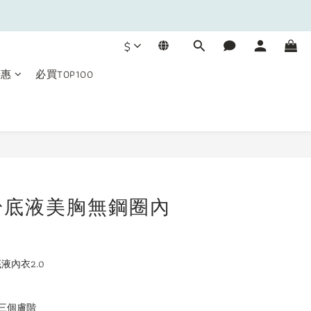
$
優惠
必買TOP100
立即購買
粉底液美胸無鋼圈內
液內衣2.0
三個膚階