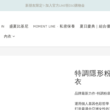
新朋友限定✨加入官方LINE領$50購物金
夏日舒適無痕｜3件$1199自由配專區
夏日舒適無痕｜3件$1199自由配專區
 IN
盛夏比基尼
MOMENT LINE · 私密保養
夏日慶典｜組合
內衣
特調隱形
衣
品牌最新力作-特調粉底
運用個人基因色彩哲學
打造最適合亞洲女性的