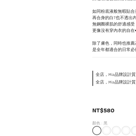
如同粉底液般無暇貼合
再合身的白T也不透出
無鋼圈裸肌的舒適感受
更像沒有穿內衣的自在☁
除了膚色，同時也推薦
是全年都適合的日常必
全店，Mia品牌設計質
全店，Mia品牌設計質
NT$580
顏色
: 黑