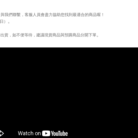
que）與我們聯繫，
客服人員會盡力協助您找到最適合的商品喔！
。
日）
。
。
併出貨，如不便等待，建議現貨商品與預購商品分開下單