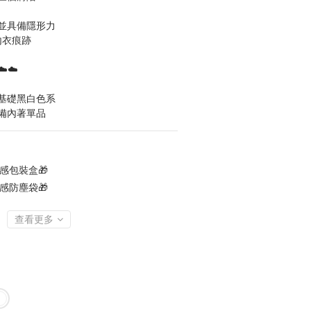
並具備隱形力
內衣痕跡
️☁️
基礎黑白色系
備內著單品
感包裝盒🎁
感防塵袋🎁
查看更多