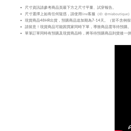
尺寸資訊請參考商品頁最下方之尺寸平量、試穿報告。
尺寸選擇上如有任何疑惑，請使用
line
客服（ID: @miabouti
現貨商品48HR
出貨，預購商品追加期為
7-14
天。（皆不含例假
留意！現貨商品可能因買家同時下單，導致商品需等待預購
請
單筆訂單同時有預購及現貨商品時，將等待預購商品到貨後一