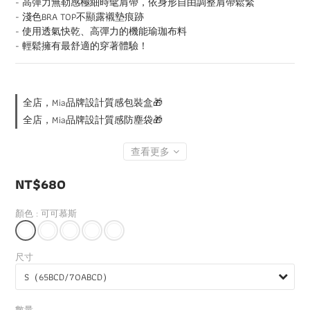
- 高彈力無勒感極細時髦肩帶，依身形自由調整肩帶鬆緊
- 淺色BRA TOP不顯露襯墊痕跡
- 使用透氣快乾、高彈力的機能瑜珈布料
- 輕鬆擁有最舒適的穿著體驗！
全店，Mia品牌設計質感包裝盒🎁
全店，Mia品牌設計質感防塵袋🎁
查看更多
NT$680
顏色
: 可可慕斯
尺寸
數量