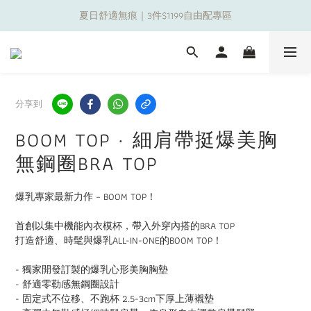
夏日舒適無痕｜3件$1199自由配專區
夏日舒適無痕｜3件$1199自由配專區
新朋友限定✨加入官方LINE領$50購物金
夏日舒適無痕｜3件$1199自由配專區
分享到
BOOM TOP · 細肩帶挺爆美胸
無鋼圈BRA TOP
爆乳專家最新力作 – BOOM TOP！
首創以集中機能內衣模杯，帶入外穿內搭的BRA TOP
打造舒適、時髦與爆乳ALL-IN-ONE的BOOM TOP！
- 獨家開發訂製的爆乳心形美胸胸墊
- 舒適零勒感無鋼圈設計
- 固定式不位移、不跑杯 2.5-3cm下厚上薄襯墊