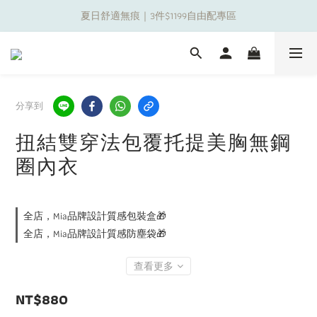
夏日舒適無痕｜3件$1199自由配專區
夏日舒適無痕｜3件$1199自由配專區
新朋友限定✨加入官方LINE領$50購物金
夏日舒適無痕｜3件$1199自由配專區
分享到
扭結雙穿法包覆托提美胸無鋼
圈內衣
全店，Mia品牌設計質感包裝盒🎁
全店，Mia品牌設計質感防塵袋🎁
查看更多
NT$880