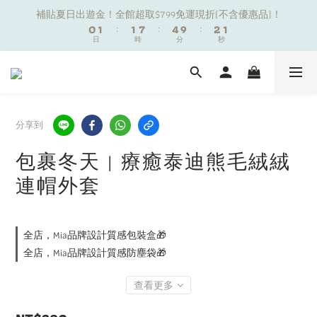
1
1
2
2
2
2
8
8
5
5
3
3
2
2
補貼夏日出遊金！全館超取$799免運現折(不含優惠品)！
補貼夏日出遊金！全館超取$799免運現折(不含優惠品)！
0
0
1
1
:
:
1
1
7
7
:
:
4
4
9
9
:
:
2
2
1
1
9
日
日
時
時
分
分
秒
秒
0
0
0
0
6
6
3
3
8
8
1
1
0
0
8
9
9
9
5
5
2
2
7
7
0
0
7
8
8
9
8
4
4
1
1
6
6
夏日舒適無痕｜3件$1199自由配專區
6
7
7
8
7
3
3
0
0
5
5
5
6
6
9
7
6
2
2
4
4
4
5
5
8
6
5
1
1
3
3
分享到
新朋友限定✨加入官方LINE領$50購物金
3
4
4
7
5
4
0
0
2
2
2
3
3
9
6
4
3
1
1
包裹冬天 | 療癒泰迪熊毛絨絨
1
2
2
8
5
3
2
補貼夏日出遊金！全館超取$799免運現折(不含優惠品)！
0
0
連帽外套
0
1
:
1
7
:
4
9
:
2
1
日
時
分
秒
0
0
6
3
8
1
0
5
2
7
0
4
1
6
全店，Mia品牌設計質感包裝盒🎁
3
0
5
全店，Mia品牌設計質感防塵袋🎁
2
4
1
3
查看更多
0
2
1