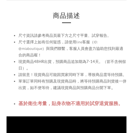
商品描述
尺寸資訊請參考商品頁最下方之尺寸平量、試穿報告。
尺寸選擇上如有任何疑惑，請使用
line
客服（ID:
@miaboutique）與我們聯繫，
客服人員會盡力協助您找到最適
合的商品喔！
現貨商品48HR
出貨，預購商品追加期為
7-14
天。（皆不含例假
。
日）
留意！現貨商品可能因買家同時下單，導致商品需等待預購。
請
單筆訂單同時有預購及現貨商品時，將等待預購商品到貨後一併
。
出貨，如不便等待，建議現貨商品與預購商品分開下單
基於衛生考量，貼身衣物不適用於試穿退貨服務。