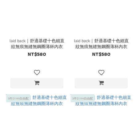
laid back｜舒適基礎十色細直
laid back｜舒適基礎十色細直
紋無痕無縫無鋼圈薄杯內衣
紋無痕無縫無鋼圈薄杯內衣
NT$580
NT$580
3件$1199自由配
3件$1199自由配