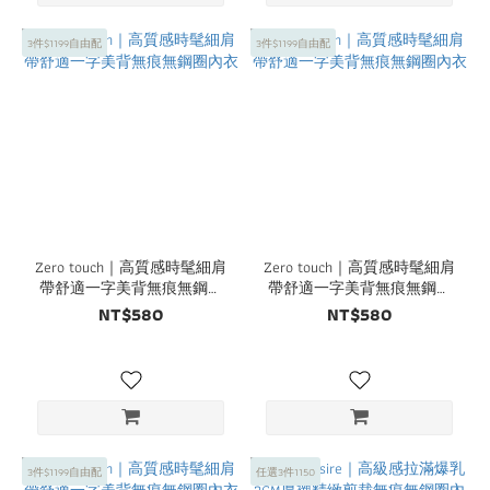
3件$1199自由配
3件$1199自由配
Zero touch｜高質感時髦細肩
Zero touch｜高質感時髦細肩
帶舒適一字美背無痕無鋼圈
帶舒適一字美背無痕無鋼圈
內衣
內衣
NT$580
NT$580
3件$1199自由配
任選3件1150