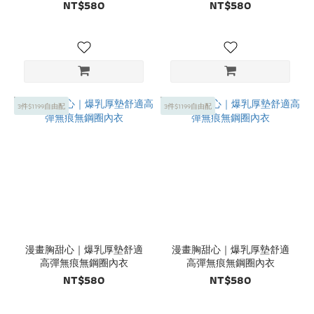
NT$580
NT$580
3件$1199自由配
3件$1199自由配
漫畫胸甜心｜爆乳厚墊舒適
漫畫胸甜心｜爆乳厚墊舒適
高彈無痕無鋼圈內衣
高彈無痕無鋼圈內衣
NT$580
NT$580