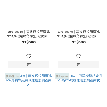
pure desire｜高級感拉滿爆乳
pure desire｜高級感拉滿爆乳
3CM厚襯精緻剪裁無痕無鋼圈
3CM厚襯精緻剪裁無痕無鋼圈
內衣
內衣
NT$580
NT$580
任選3件1150
任選2件999