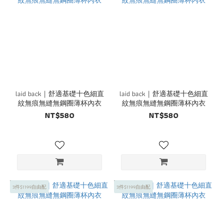
laid back｜舒適基礎十色細直
laid back｜舒適基礎十色細直
紋無痕無縫無鋼圈薄杯內衣
紋無痕無縫無鋼圈薄杯內衣
NT$580
NT$580
3件$1199自由配
3件$1199自由配