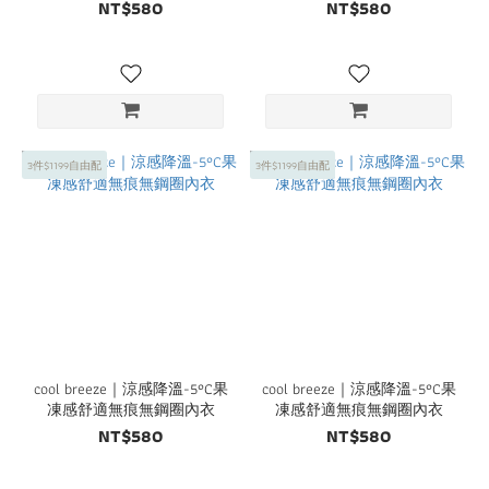
NT$580
NT$580
3件$1199自由配
3件$1199自由配
cool breeze｜涼感降溫-5°C果
cool breeze｜涼感降溫-5°C果
凍感舒適無痕無鋼圈內衣
凍感舒適無痕無鋼圈內衣
NT$580
NT$580