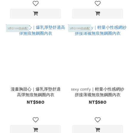
3件$1199自由配
3件$1199自由配
漫畫胸甜心｜爆乳厚墊舒適
sexy comfy｜輕量小性感網紗
高彈無痕無鋼圈內衣
拼接薄襯無痕無鋼圈內衣
NT$580
NT$580