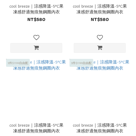
cool breeze｜涼感降溫-5°C果
cool breeze｜涼感降溫-5°C果
凍感舒適無痕無鋼圈內衣
凍感舒適無痕無鋼圈內衣
NT$580
NT$580
3件$1199自由配
3件$1199自由配
cool breeze｜涼感降溫-5°C果
cool breeze｜涼感降溫-5°C果
凍感舒適無痕無鋼圈內衣
凍感舒適無痕無鋼圈內衣