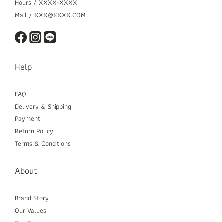
Hours / XXXX-XXXX
Mail / XXX@XXXX.COM
Help
FAQ
Delivery & Shipping
Payment
Return Policy
Terms & Conditions
About
Brand Story
Our Values