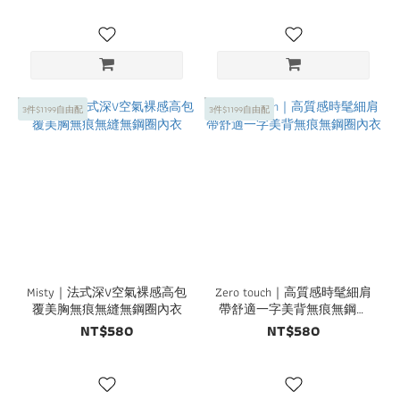
3件$1199自由配
3件$1199自由配
Misty｜法式深V空氣裸感高包
Zero touch｜高質感時髦細肩
覆美胸無痕無縫無鋼圈內衣
帶舒適一字美背無痕無鋼圈
內衣
NT$580
NT$580