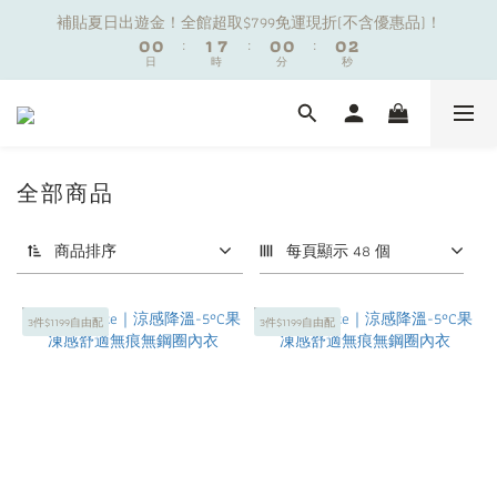
1
1
1
1
2
2
8
8
1
1
1
1
1
1
2
2
補貼夏日出遊金！全館超取$799免運現折(不含優惠品)！
補貼夏日出遊金！全館超取$799免運現折(不含優惠品)！
0
0
0
0
:
:
1
1
7
7
:
:
0
0
0
0
:
:
0
0
1
1
9
日
日
9
時
時
9
分
分
9
9
秒
秒
0
0
6
6
0
0
8
8
9
8
8
8
9
5
5
7
7
8
7
7
7
8
4
4
夏日舒適無痕｜3件$1199自由配專區
6
6
7
6
6
6
7
3
3
5
5
6
5
5
5
6
2
2
4
4
5
4
4
4
5
全部商品
1
1
新朋友限定✨加入官方LINE領$50購物金
3
3
4
3
3
3
4
0
0
2
2
3
9
2
2
2
3
商品排序
每頁顯示 48 個
1
1
2
8
1
1
1
2
補貼夏日出遊金！全館超取$799免運現折(不含優惠品)！
0
0
:
1
7
:
0
0
:
0
1
日
時
分
秒
0
6
0
3件$1199自由配
3件$1199自由配
5
4
3
2
1
0