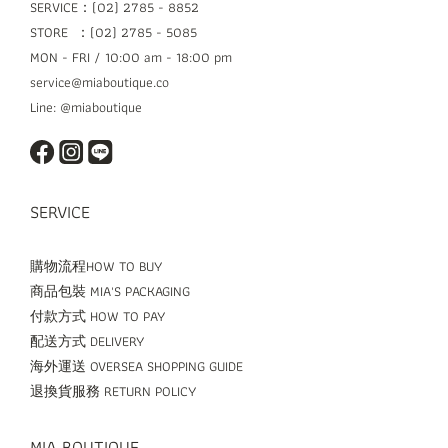
SERVICE：(02) 2785 - 8852
STORE ：(02) 2785 - 5085
MON - FRI / 10:00 am - 18:00 pm
service@miaboutique.co
Line: @miaboutique
SERVICE
購物流程HOW TO BUY
商品包裝 MIA'S PACKAGING
付款方式 HOW TO PAY
配送方式 DELIVERY
海外運送 OVERSEA SHOPPING GUIDE
退換貨服務 RETURN POLICY
MIA BOUTIQUE