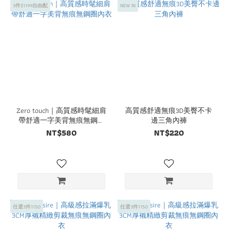
3件$1199自由配
NEW IN
Zero touch｜高質感時髦細肩
高質感舒適無痕3D美臀不卡
帶舒適一字美背無痕無鋼圈
邊三角內褲
內衣
NT$580
NT$220
任選3件1150
任選3件1150