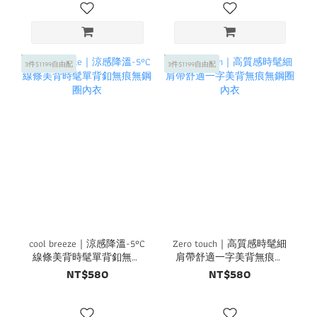
3件$1199自由配
3件$1199自由配
cool breeze｜涼感降溫-5°C
Zero touch｜高質感時髦細
線條美背時髦單背釦無痕
肩帶舒適一字美背無痕無
無鋼圈內衣
鋼圈內衣
NT$580
NT$580