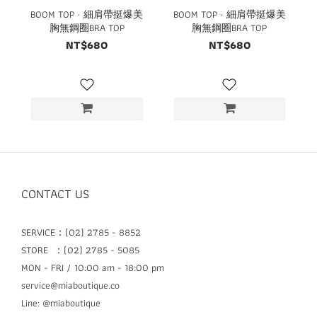
BOOM TOP · 細肩帶挺爆美
BOOM TOP · 細肩帶挺爆美
胸無鋼圈BRA TOP
胸無鋼圈BRA TOP
NT$680
NT$680
CONTACT US
SERVICE：(02) 2785 - 8852
STORE ：(02) 2785 - 5085
MON - FRI / 10:00 am - 18:00 pm
service@miaboutique.co
Line: @miaboutique