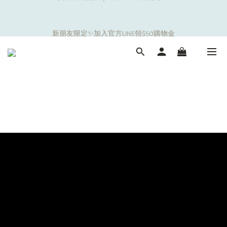
5
5
7
8
6
7
9
0
1
1
3
4
2
6
3
5
補貼夏日出遊金！全館超取$799免運現折(不含優惠品)！
4
4
6
7
5
9
6
8
0
0
:
2
3
:
1
5
:
2
4
新朋友限定✨加入官方LINE領$50購物金
3
3
5
6
4
8
5
7
日
時
分
秒
1
2
0
4
1
3
2
2
4
5
3
7
4
6
0
1
3
0
2
1
1
3
4
2
6
3
5
補貼夏日出遊金！全館超取$799免運現折(不含優惠品)！
0
2
1
0
0
:
2
3
:
1
5
:
2
4
1
0
日
時
分
秒
1
2
0
4
1
3
0
0
1
3
0
2
0
2
1
1
0
0