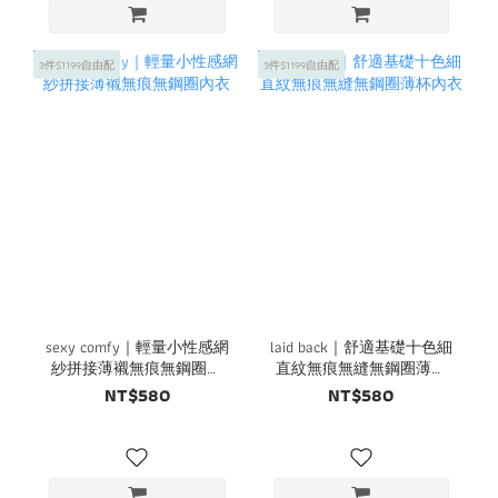
3件$1199自由配
3件$1199自由配
sexy comfy｜輕量小性感網
laid back｜舒適基礎十色細
紗拼接薄襯無痕無鋼圈內
直紋無痕無縫無鋼圈薄杯
衣
內衣
NT$580
NT$580