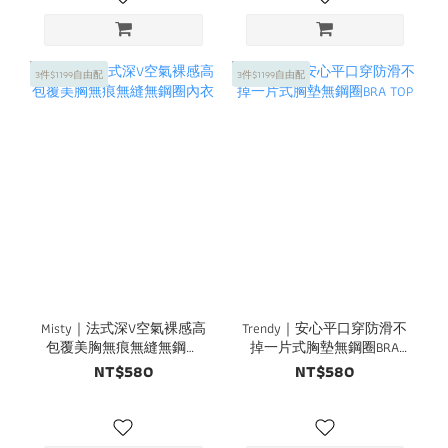
3件$1199自由配
3件$1199自由配
Misty｜法式深V空氣裸感高
Trendy｜安心平口穿防滑不
包覆美胸無痕無縫無鋼圈
掉一片式胸墊無鋼圈BRA
內衣
TOP
NT$580
NT$580