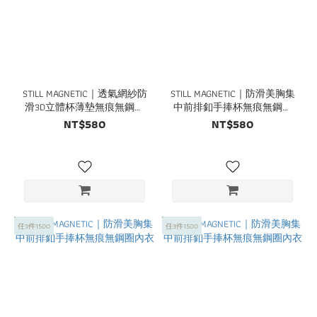
STILL MAGNETIC｜透氣網紗防
STILL MAGNETIC｜防滑美胸集
滑3D立體杯薄墊無痕無鋼圈
中前排釦手捧杯無痕無鋼圈
內衣
內衣
NT$580
NT$580
任3件1500
任3件1500