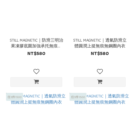
STILL MAGNETIC｜防滑三明治
STILL MAGNETIC｜透氣防滑立
果凍膠底圍加強承托無痕無
體圓潤上挺無痕無鋼圈內衣
鋼圈內衣
NT$580
NT$580
任3件1500
任3件1500