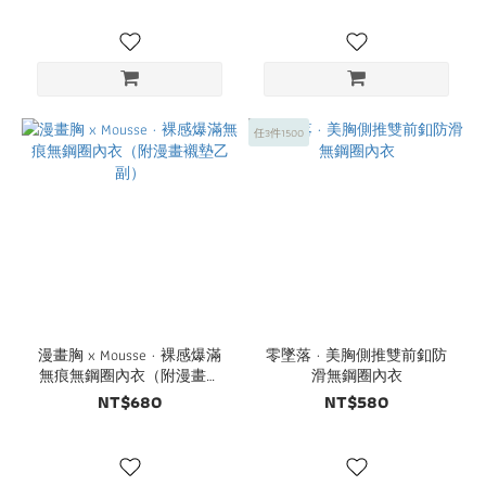
任3件1500
漫畫胸 x Mousse · 裸感爆滿
零墜落 · 美胸側推雙前釦防
無痕無鋼圈內衣（附漫畫襯
滑無鋼圈內衣
墊乙副）
NT$680
NT$580