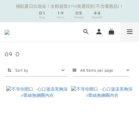
1
1
2
2
2
2
1
1
4
4
5
5
4
4
補貼夏日出遊金！全館超取$799免運現折(不含優惠品)！
補貼夏日出遊金！全館超取$799免運現折(不含優惠品)！
0
0
1
1
:
:
1
1
9
9
:
:
0
0
3
3
:
:
4
4
3
3
9
Days
Days
Hours
Hours
Minutes
Minutes
9
Seconds
Seconds
0
0
0
0
8
8
2
2
3
3
2
2
8
9
9
8
7
7
1
1
2
2
1
1
7
8
8
7
6
6
0
0
1
1
0
0
夏日舒適無痕｜3件$1199自由配專區
6
7
7
6
9
9
5
5
0
0
5
6
6
5
8
9
8
4
4
4
5
5
4
7
8
7
09 O
3
3
新朋友限定✨加入官方LINE領$50購物金
3
4
4
3
6
7
6
2
2
2
3
3
2
5
6
5
1
1
Sort by
48 Items per page
1
2
2
1
4
5
4
補貼夏日出遊金！全館超取$799免運現折(不含優惠品)！
0
0
0
1
:
1
9
:
0
3
:
4
3
Days
Hours
Minutes
Seconds
0
0
8
2
3
2
7
1
2
1
6
0
1
0
5
0
4
3
2
1