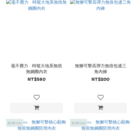
毫不費力 · 時髦大地系無痕
無懈可擊高彈力無痕包邊三
無鋼圈內衣
角內褲
NT$580
NT$200
任3件1500
任3件1500