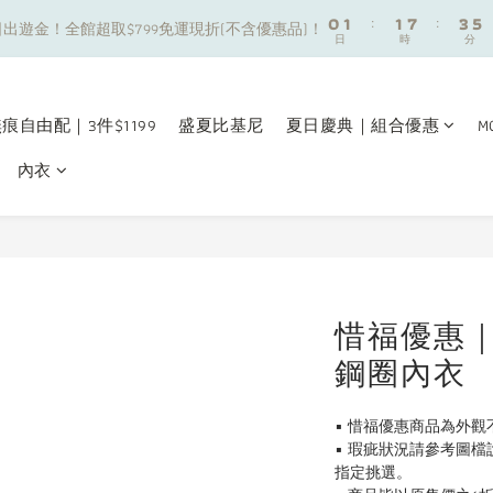
8
9
9
0
0
1
1
:
:
1
1
7
7
:
:
3
3
5
5
7
8
8
出遊金！全館超取$799免運現折(不含優惠品)！
出遊金！全館超取$799免運現折(不含優惠品)！
日
日
時
時
分
分
0
0
0
0
6
6
2
2
4
4
6
7
7
9
5
5
1
1
3
3
5
6
6
8
夏日舒適無痕｜3件$1199自由配專區
4
4
0
0
2
2
4
5
5
7
9
3
3
1
1
3
4
4
6
8
痕自由配｜3件$1199
盛夏比基尼
夏日慶典｜組合優惠
M
新朋友限定✨加入官方LINE領$50購物金
2
2
0
0
2
3
3
9
5
7
1
1
內衣
1
2
2
8
4
6
0
0
0
1
:
1
7
:
3
5
出遊金！全館超取$799免運現折(不含優惠品)！
日
時
分
0
0
6
2
4
5
1
3
4
0
2
3
1
2
0
惜福優惠
1
鋼圈內衣
0
▪️ 惜福優惠商品為外
▪️ 瑕疵狀況請參考圖
指定挑選。