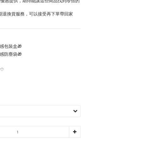
6折優惠提供，期待能讓這些商品找到珍惜的
賞期退換貨服務，可以接受再下單帶回家
感包裝盒🎁
感防塵袋🎁
90