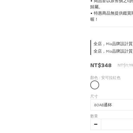
▪️ 商品皆以原售價之
歸屬。
▪️ 特惠商品無提供鑑
喔！
全店，Mia品牌設計質
全店，Mia品牌設計質
NT$348
NT$1,1
顏色
: 安可拉紅色
尺寸
數量