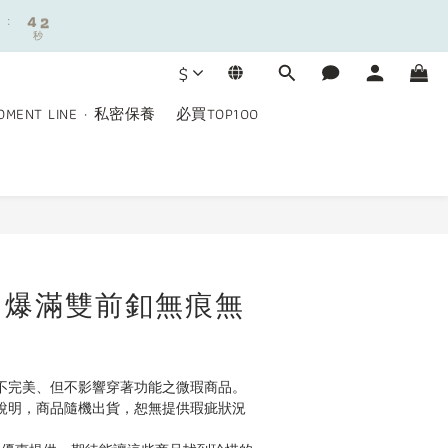
9
:
:
4
4
1
1
8
秒
秒
3
3
0
0
7
2
2
9
6
$
1
1
8
5
0
0
7
4
OMENT LINE · 私密保養
必買TOP100
6
3
5
2
:
4
1
秒
3
0
2
立即購買
1
0
｜爆滿雙前釦無痕無
觀不完美、但不影響穿著功能之微瑕商品。
檔說明，商品隨機出貨，恕無提供瑕疵狀況