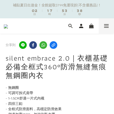
1
1
3
3
2
2
8
8
6
6
4
4
4
4
8
8
補貼夏日出遊金！全館超取$799免運現折(不含優惠品)！
補貼夏日出遊金！全館超取$799免運現折(不含優惠品)！
0
0
2
2
:
:
1
1
7
7
:
:
5
5
3
3
:
:
3
3
7
7
9
日
日
時
時
分
分
秒
秒
1
1
0
0
6
6
4
4
2
2
2
2
6
6
8
9
0
0
5
5
3
3
1
1
1
1
5
5
7
9
8
4
4
2
2
0
0
0
0
4
4
夏日舒適無痕｜3件$1199自由配專區
6
8
7
9
9
3
3
1
1
3
3
5
7
6
8
8
2
2
0
0
2
2
4
6
5
9
7
7
1
1
1
1
分享到
新朋友限定✨加入官方LINE領$50購物金
3
5
4
8
6
6
0
0
0
0
2
4
3
9
7
5
5
9
silent embrace 2.0｜衣櫃基礎
1
3
2
8
6
4
4
8
補貼夏日出遊金！全館超取$799免運現折(不含優惠品)！
必備全框式360°防滑無縫無痕
0
2
:
1
7
:
5
3
:
3
7
日
時
分
秒
1
0
6
4
2
2
6
無鋼圈內衣
0
5
3
1
1
5
4
2
0
0
4
- 無鋼圈
3
1
3
- 可調可拆式肩帶
2
0
2
- 1-1.5CM舒適一片式內襯
1
1
- 四排三釦
0
0
- 全框式防滑面料，高穩定防滑效果