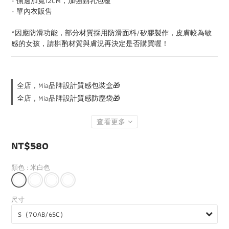
- 側邊加寬12CM，加強副乳包覆
- 單內衣販售
*因應防滑功能，部分材質採用防滑面料/矽膠製作，皮膚較為敏
感的女孩，請斟酌材質與膚況再決定是否購買喔！
全店，Mia品牌設計質感包裝盒🎁
全店，Mia品牌設計質感防塵袋🎁
查看更多
NT$580
顏色
: 米白色
尺寸