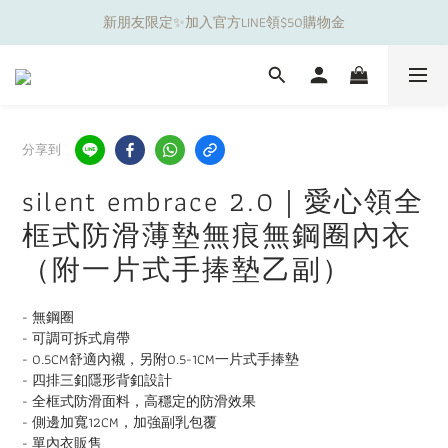
新朋友限定✨加入官方LINE領$50購物金
夏日舒適無痕｜3件$1199自由配專區
夏日舒適無痕｜3件$1199自由配專區
分享到
silent embrace 2.0｜愛心領全
框式防滑薄墊無痕無鋼圈內衣
（附一片式手捧墊乙副）
- 無鋼圈
- 可調可拆式肩帶
- 0.5CM舒適內襯，另附0.5-1CM一片式手捧墊
- 四排三釦隱形背釦設計
- 全框式防滑面料，高穩定的防滑效果
- 側邊加寬12CM，加強副乳包覆
- 單內衣販售