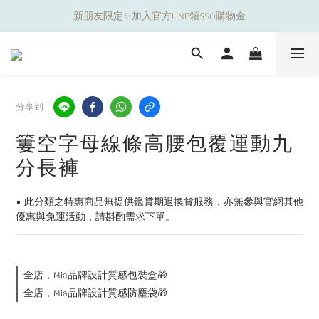
新朋友限定✨加入官方LINE領$50購物金
夏日舒適無痕｜3件$1199自由配專區
夏日舒適無痕｜3件$1199自由配專區
分享到
簍空字母線條高腰包覆運動九
分長褲
▪️ 此分類之特惠商品無提供鑑賞期退換貨服務，亦無參與官網其他
優惠與免運活動，請斟酌需求下單。
全店，Mia品牌設計質感包裝盒🎁
全店，Mia品牌設計質感防塵袋🎁