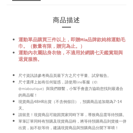
商品描述
運動單品購買三件以上，即贈Mia品牌款純棉運動毛
巾。（數量有限，贈完為止。）
運動內衣屬貼身衣物，不適用於網購七天鑑賞期與
退貨服務。
尺寸資訊請參考商品頁最下方之尺寸平量、試穿報告。
尺寸選擇上如有任何疑惑，請使用
line
客服（ID:
@miaboutique）與我們聯繫，
小幫手會盡力協助您找到最適合
的商品喔！
現貨商品48HR
出貨（不含例假日），預購商品追加期為
7-14
天。
留意！現貨商品可能因買家同時下單，導致商品需等待預購。
請
單筆訂單同時有預購及現貨商品時，將等待預購商品到貨後一併
出貨，如不欲等待，建議現貨商品與預購商品分開下單唷！