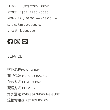
SERVICE：(02) 2785 - 8852
STORE ：(02) 2785 - 5085
MON - FRI / 10:00 am - 18:00 pm
service@miaboutique.co
Line: @miaboutique
SERVICE
購物流程HOW TO BUY
商品包裝 MIA'S PACKAGING
付款方式 HOW TO PAY
配送方式 DELIVERY
海外運送 OVERSEA SHOPPING GUIDE
退換貨服務 RETURN POLICY