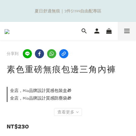
2
8
8
8
8
8
3
0
0
6
1
3
1
1
3
1
補貼夏日出遊金！全館超取$799免運現折(不含優惠品)！
1
7
9
7
7
9
7
7
2
夏日舒適無痕｜3件$1199自由配專區
5
0
2
:
0
0
:
2
:
0
0
6
8
6
6
8
6
6
1
日
時
分
秒
4
1
1
5
7
5
5
7
5
5
0
3
0
0
9
4
6
4
4
6
4
4
2
新朋友限定✨加入官方LINE領$50購物金
8
3
5
3
3
5
3
3
1
7
2
4
2
2
4
2
2
0
6
1
3
1
1
3
1
補貼夏日出遊金！全館超取$799免運現折(不含優惠品)！
1
分享到
5
0
2
:
0
0
:
2
:
0
0
日
時
分
秒
4
1
1
素色重磅無痕包邊三角內褲
3
0
0
2
1
0
全店，Mia品牌設計質感包裝盒🎁
全店，Mia品牌設計質感防塵袋🎁
查看更多
NT$230