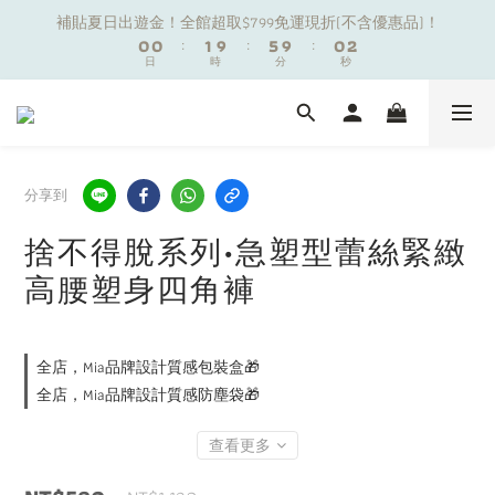
1
1
1
1
2
2
6
6
1
1
3
3
補貼夏日出遊金！全館超取$799免運現折(不含優惠品)！
補貼夏日出遊金！全館超取$799免運現折(不含優惠品)！
0
0
0
0
:
:
1
1
9
9
:
:
5
5
9
9
:
:
0
0
2
2
9
日
日
9
時
時
分
分
9
秒
秒
0
0
8
8
4
4
8
8
1
1
8
8
9
8
7
7
3
3
7
7
0
0
7
7
8
7
9
6
6
2
2
6
6
夏日舒適無痕｜3件$1199自由配專區
6
6
7
6
8
5
5
1
1
5
5
5
5
6
5
7
4
4
0
0
4
4
4
4
5
9
4
6
3
3
3
3
分享到
新朋友限定✨加入官方LINE領$50購物金
3
3
4
8
3
5
2
2
2
2
2
2
3
7
2
4
1
1
1
1
捨不得脫系列•急塑型蕾絲緊緻
1
1
2
6
1
3
補貼夏日出遊金！全館超取$799免運現折(不含優惠品)！
0
0
0
0
高腰塑身四角褲
0
0
:
1
9
:
5
9
:
0
2
日
時
分
秒
0
8
4
8
1
7
3
7
0
6
2
6
全店，Mia品牌設計質感包裝盒🎁
5
1
5
全店，Mia品牌設計質感防塵袋🎁
4
0
4
3
3
查看更多
2
2
1
1