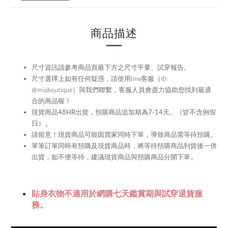
商品描述
尺寸資訊請參考商品頁最下方之尺寸平量、試穿報告。
尺寸選擇上如有任何疑惑，請使用
line
客服（ID:
@miaboutique）與我們聯繫，
客服人員會盡力協助您找到最適
合的商品喔！
現貨商品48HR
出貨，預購商品追加期為
7-14
天。（皆不含例假
。
日）
留意！現貨商品可能因買家同時下單，導致商品需等待預購。
請
單筆訂單同時有預購及現貨商品時，將等待預購商品到貨後一併
。
出貨，如不便等待，建議現貨商品與預購商品分開下單
貼身衣物不適用於網購七天鑑賞期與試穿退貨服
務。