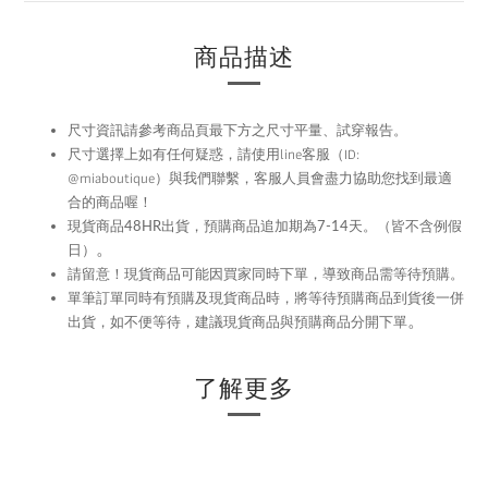
商品描述
尺寸資訊請參考商品頁最下方之尺寸平量、試穿報告。
尺寸選擇上如有任何疑惑，請使用
line
客服（ID:
@miaboutique）與我們聯繫，
客服人員會盡力協助您找到最適
合的商品喔！
現貨商品48HR
出貨，預購商品追加期為
7-14
天。（皆不含例假
。
日）
留意！現貨商品可能因買家同時下單，導致商品需等待預購。
請
單筆訂單同時有預購及現貨商品時，將等待預購商品到貨後一併
。
出貨，如不便等待，建議現貨商品與預購商品分開下單
了解更多