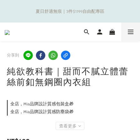
8
8
0
2
0
3
2
4
1
3
1
5
3
6
5
7
補貼夏日出遊金！全館超取$799免運現折(不含優惠品)！
7
9
7
9
1
2
1
3
夏日舒適無痕｜3件$1199自由配專區
0
2
:
0
4
:
2
5
:
4
6
6
8
6
8
0
1
0
2
日
時
分
秒
1
3
1
4
3
5
5
7
5
9
7
9
0
1
0
2
0
3
2
4
4
6
4
8
6
9
8
0
1
2
1
3
新朋友限定✨加入官方LINE領$50購物金
3
5
3
7
5
8
7
9
0
1
0
2
2
4
2
6
4
7
6
8
0
1
1
3
1
5
3
6
5
7
補貼夏日出遊金！全館超取$799免運現折(不含優惠品)！
0
分享到
0
2
:
0
4
:
2
5
:
4
6
日
時
分
秒
1
3
1
4
3
5
純欲教科書｜甜而不膩立體蕾
0
2
0
3
2
4
1
2
1
絲前釦無鋼圈內衣組
3
0
1
0
2
0
1
0
全店，Mia品牌設計質感包裝盒🎁
全店，Mia品牌設計質感防塵袋🎁
查看更多