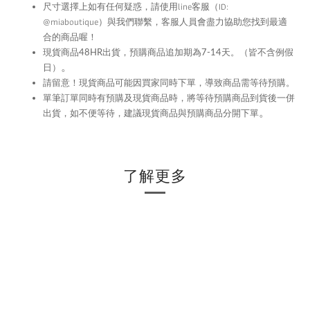
尺寸選擇上如有任何疑惑，請使用
line
客服（ID:
@miaboutique）與我們聯繫，
客服人員會盡力協助您找到最適
合的商品喔！
現貨商品48HR
出貨，預購商品追加期為
7-14
天。（皆不含例假
。
日）
留意！現貨商品可能因買家同時下單，導致商品需等待預購。
請
單筆訂單同時有預購及現貨商品時，將等待預購商品到貨後一併
。
出貨，如不便等待，建議現貨商品與預購商品分開下單
了解更多