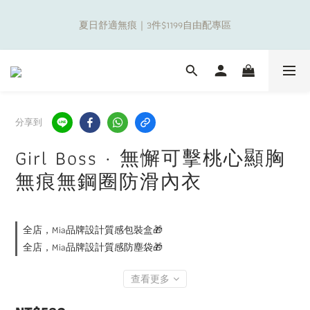
8
9
8
0
6
1
5
4
1
3
2
9
4
8
1
7
補貼夏日出遊金！全館超取$799免運現折(不含優惠品)！
7
9
8
7
5
0
4
3
夏日舒適無痕｜3件$1199自由配專區
0
2
:
1
8
:
3
7
:
0
6
6
8
7
9
6
4
3
2
日
時
分
秒
1
0
7
2
6
5
5
7
6
8
5
3
2
1
0
6
1
5
4
4
6
5
7
4
2
1
0
5
0
4
3
新朋友限定✨加入官方LINE領$50購物金
3
5
4
6
3
9
1
0
4
3
2
2
4
3
5
9
2
8
0
3
2
1
1
3
2
9
4
8
1
7
補貼夏日出遊金！全館超取$799免運現折(不含優惠品)！
2
1
0
分享到
0
2
:
1
8
:
3
7
:
0
6
1
0
日
時
分
秒
1
0
7
2
6
5
0
Girl Boss · 無懈可擊桃心顯胸
0
6
1
5
4
5
0
4
3
無痕無鋼圈防滑內衣
4
3
2
3
2
1
2
1
0
全店，Mia品牌設計質感包裝盒🎁
1
0
全店，Mia品牌設計質感防塵袋🎁
0
查看更多