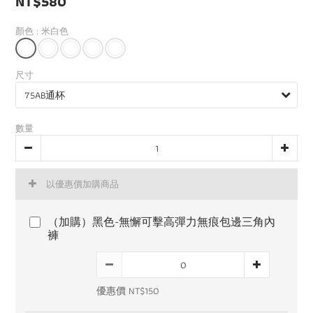
NT$580
顏色
: 米白色
尺寸
數量
以優惠價加購商品
（加購）黑色-無懈可擊高彈力無痕包邊三角內
褲
優惠價 NT$150