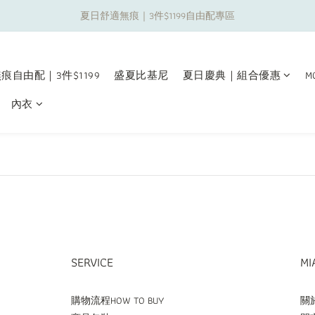
夏日舒適無痕｜3件$1199自由配專區
夏日舒適無痕｜3件$1199自由配專區
新朋友限定✨加入官方LINE領$50購物金
痕自由配｜3件$1199
盛夏比基尼
夏日慶典｜組合優惠
M
夏日舒適無痕｜3件$1199自由配專區
內衣
SERVICE
MI
購物流程HOW TO BUY
關於