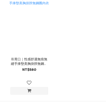
吊胃口｜性感舒適無痕無
縫手捧墊美胸掛脖無鋼圈
內衣
NT$580