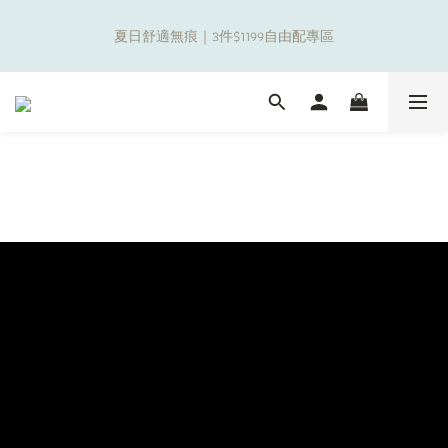
8
9
8
8
9
8
4
1
1
2
1
7
1
2
1
4
補貼夏日出遊金！全館超取$799免運現折(不含優惠品)！
7
8
7
7
8
7
3
0
夏日舒適無痕｜3件$1199自由配專區
0
1
:
0
6
:
0
1
:
0
3
6
7
6
6
7
6
9
2
日
時
分
秒
0
5
0
2
5
6
5
5
6
5
8
1
4
1
4
5
4
4
5
4
7
0
3
0
新朋友限定✨加入官方LINE領$50購物金
3
4
3
9
3
4
3
6
2
2
3
2
8
2
3
2
5
1
1
2
1
7
1
2
1
4
補貼夏日出遊金！全館超取$799免運現折(不含優惠品)！
0
0
1
:
0
6
:
0
1
:
0
3
日
時
分
秒
0
5
0
2
4
1
3
0
2
1
0