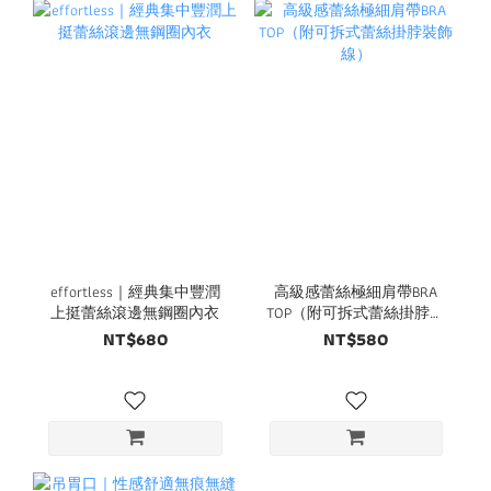
effortless｜經典集中豐潤
高級感蕾絲極細肩帶BRA
上挺蕾絲滾邊無鋼圈內衣
TOP（附可拆式蕾絲掛脖裝
飾線）
NT$680
NT$580