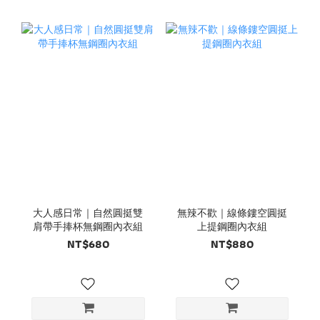
大人感日常｜自然圓挺雙
無辣不歡｜線條鏤空圓挺
肩帶手捧杯無鋼圈內衣組
上提鋼圈內衣組
NT$680
NT$880