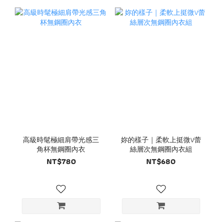
高級時髦極細肩帶光感三
妳的樣子｜柔軟上挺微V蕾
角杯無鋼圈內衣
絲層次無鋼圈內衣組
NT$780
NT$680