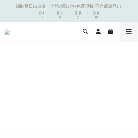
1
1
2
2
3
3
2
2
4
4
3
3
4
4
7
7
補貼夏日出遊金！全館超取$799免運現折(不含優惠品)！
補貼夏日出遊金！全館超取$799免運現折(不含優惠品)！
0
0
1
1
:
:
2
2
1
1
:
:
3
3
2
2
:
:
3
3
6
6
9
日
日
時
時
分
分
秒
秒
0
0
1
1
0
0
2
2
1
1
2
2
5
5
8
9
9
0
0
1
1
0
0
1
1
4
4
7
8
9
8
9
0
0
0
0
3
3
夏日舒適無痕｜3件$1199自由配專區
6
7
8
7
9
8
9
2
2
5
6
7
6
8
7
8
1
1
4
5
6
5
7
6
7
0
0
新朋友限定✨加入官方LINE領$50購物金
3
4
5
4
6
5
6
9
2
3
4
3
5
4
5
8
1
2
3
2
4
3
4
7
補貼夏日出遊金！全館超取$799免運現折(不含優惠品)！
0
1
:
2
1
:
3
2
:
3
6
日
時
分
秒
0
1
0
2
1
2
5
0
1
0
1
4
0
0
3
2
1
0