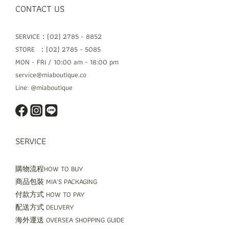
CONTACT US
SERVICE：(02) 2785 - 8852
STORE ：(02) 2785 - 5085
MON - FRI / 10:00 am - 18:00 pm
service@miaboutique.co
Line: @miaboutique
SERVICE
購物流程HOW TO BUY
商品包裝 MIA'S PACKAGING
付款方式 HOW TO PAY
配送方式 DELIVERY
海外運送 OVERSEA SHOPPING GUIDE