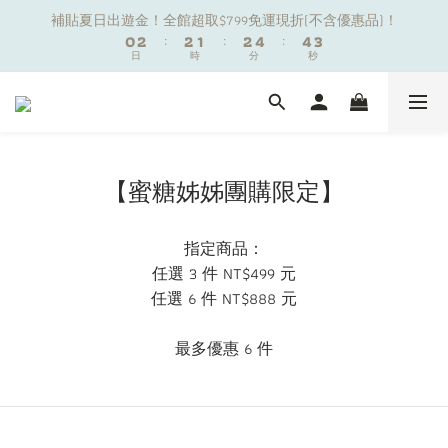
1
1
3
3
3
3
2
2
3
3
5
5
5
5
4
4
補貼夏日出遊金！全館超取$799免運現折(不含優惠品)！
補貼夏日出遊金！全館超取$799免運現折(不含優惠品)！
0
0
2
2
:
:
2
2
1
1
:
:
2
2
4
4
:
:
4
4
3
3
9
日
日
時
時
分
分
秒
秒
1
1
1
1
0
0
1
1
3
3
3
3
2
2
8
9
0
0
0
0
0
0
2
2
2
2
1
1
7
9
9
8
9
1
1
1
1
0
0
夏日舒適無痕｜3件$1199自由配專區
6
8
8
7
8
9
0
0
0
0
5
7
7
6
7
9
9
8
4
6
6
5
6
8
8
7
新朋友限定✨加入官方LINE領$50購物金
【蜜糖姊姊團購限定】
3
5
5
4
5
7
7
6
2
4
4
3
4
6
6
5
1
3
3
2
3
5
5
4
補貼夏日出遊金！全館超取$799免運現折(不含優惠品)！
指定商品：
0
2
:
2
1
:
2
4
:
4
3
任選 3 件 NT$499 元
日
時
分
秒
1
1
0
1
3
3
2
任選 6 件 NT$888 元
0
0
0
2
2
1
1
1
0
0
0
最多優惠 6 件