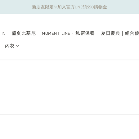
新朋友限定✨加入官方LINE領$50購物金
夏日舒適無痕｜3件$1199自由配專區
夏日舒適無痕｜3件$1199自由配專區
 IN
盛夏比基尼
MOMENT LINE · 私密保養
夏日慶典｜組合
內衣