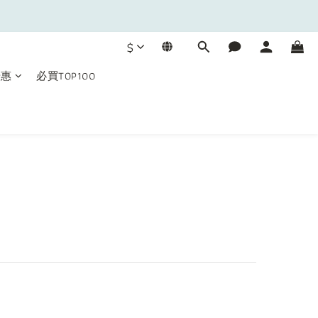
$
優惠
必買TOP100