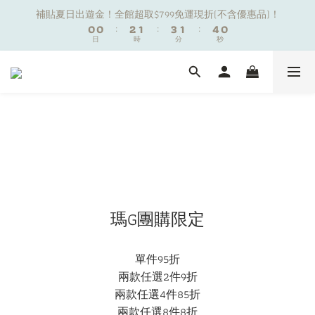
1
1
1
1
3
3
2
2
4
4
2
2
5
5
1
1
補貼夏日出遊金！全館超取$799免運現折(不含優惠品)！
補貼夏日出遊金！全館超取$799免運現折(不含優惠品)！
0
0
0
0
:
:
2
2
1
1
:
:
3
3
1
1
:
:
4
4
0
0
9
日
日
9
時
時
分
分
秒
秒
9
1
1
0
0
2
2
0
0
3
3
8
8
9
9
8
0
0
1
1
2
2
7
7
9
8
8
7
0
0
1
1
夏日舒適無痕｜3件$1199自由配專區
6
6
8
7
9
7
6
0
0
5
5
7
6
8
6
9
5
4
4
6
5
7
5
8
4
新朋友限定✨加入官方LINE領$50購物金
3
3
5
4
6
4
7
3
2
2
4
3
5
3
6
2
1
1
3
2
4
2
5
1
補貼夏日出遊金！全館超取$799免運現折(不含優惠品)！
0
0
:
2
1
:
3
1
:
4
0
日
時
分
秒
1
0
2
0
3
0
1
2
瑪G團購限定
0
1
0
單件95折
兩款任選2件9折
兩款任選4件85折
兩款任選8件8折