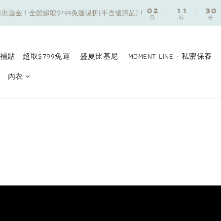
8
9
9
8
0
0
2
2
:
:
1
1
1
1
:
:
3
3
0
0
7
9
8
8
7
出遊金！全館超取$799免運現折(不含優惠品)！
出遊金！全館超取$799免運現折(不含優惠品)！
日
日
時
時
分
分
1
1
0
0
0
0
2
2
6
8
7
7
9
6
0
0
1
1
5
7
6
6
8
5
夏日舒適無痕｜3件$1199自由配專區
0
0
4
6
5
5
7
4
3
5
4
4
6
3
補貼｜超取$799免運
盛夏比基尼
MOMENT LINE · 私密保養
新朋友限定✨加入官方LINE領$50購物金
2
4
3
3
5
2
內衣
1
3
2
2
4
1
0
2
:
1
1
:
3
0
出遊金！全館超取$799免運現折(不含優惠品)！
日
時
分
1
0
0
2
0
1
0