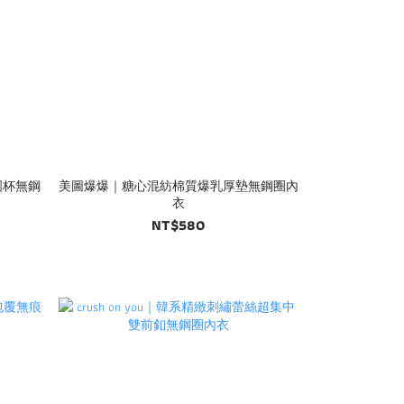
體圓杯無鋼
美圖爆爆｜糖心混紡棉質爆乳厚墊無鋼圈內
衣
NT$580