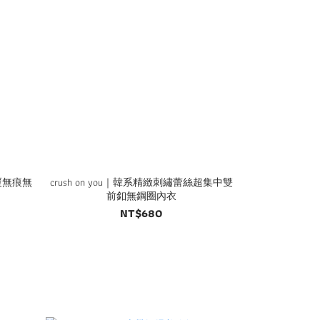
包覆無痕無
crush on you｜韓系精緻刺繡蕾絲超集中雙
前釦無鋼圈內衣
NT$680