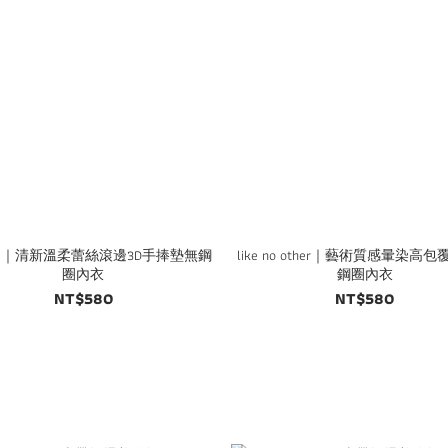
cate｜清新溫柔蕾絲滾邊3D手捧墊無鋼
like no other｜藝術質感暈染高
圈內衣
鋼圈內衣
NT$580
NT$580