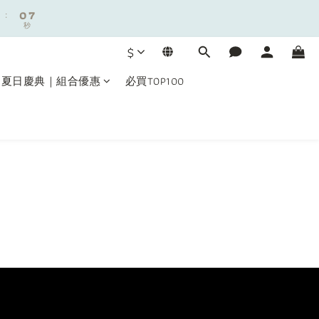
8
:
:
0
0
6
6
7
秒
秒
5
5
6
4
4
5
$
3
3
4
2
2
3
9
夏日慶典｜組合優惠
必買TOP100
1
1
2
8
0
0
1
7
:
0
6
秒
5
4
3
2
1
0