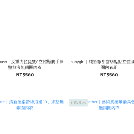
le push｜反重力拉提雙C立體顯胸手捧
babygirl｜純欲微甜雪紡點點立
墊無痕無鋼圈內衣
圈內衣組
NT$580
NT$580
任選2件999