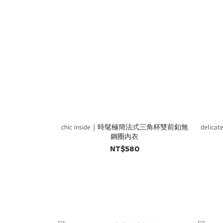
chic inside｜時髦極簡法式三角杯雙前釦無
deli
鋼圈內衣
NT$580