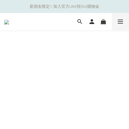
新朋友限定✨加入官方LINE領$50購物金
夏日舒適無痕｜3件$1199自由配專區
夏日舒適無痕｜3件$1199自由配專區