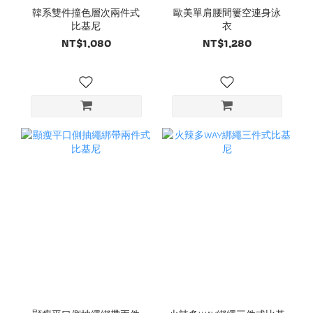
韓系雙件撞色層次兩件式
歐美單肩腰間簍空連身泳
比基尼
衣
NT$1,080
NT$1,280