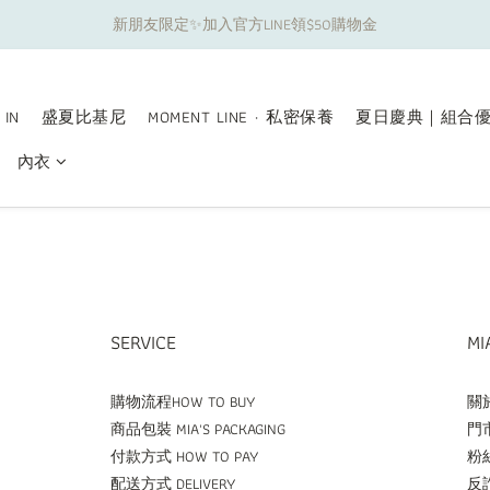
新朋友限定✨加入官方LINE領$50購物金
夏日舒適無痕｜3件$1199自由配專區
夏日舒適無痕｜3件$1199自由配專區
 IN
盛夏比基尼
MOMENT LINE · 私密保養
夏日慶典｜組合
內衣
SERVICE
MI
購物流程HOW TO BUY
關於
商品包裝 MIA'S PACKAGING
門市
付款方式 HOW TO PAY
粉絲
配送方式 DELIVERY
反詐