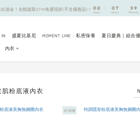
8
8
0
0
2
2
:
:
0
0
7
7
:
:
3
3
9
9
7
9
7
出遊金！全館超取$799免運現折(不含優惠品)！
出遊金！全館超取$799免運現折(不含優惠品)！
Days
Days
Hours
Hours
Minutes
Minutes
1
1
6
6
2
2
8
8
6
8
6
9
0
0
5
5
1
1
7
7
5
7
5
8
夏日舒適無痕｜3件$1199自由配專區
4
4
0
0
6
6
4
6
4
7
3
3
5
5
3
5
3
6
 IN
盛夏比基尼
MOMENT LINE · 私密保養
夏日慶典｜組合
新朋友限定✨加入官方LINE領$50購物金
2
2
4
4
2
4
2
9
5
1
1
3
3
內衣
1
3
1
8
4
0
0
2
2
0
2
:
0
7
:
3
9
出遊金！全館超取$799免運現折(不含優惠品)！
Days
Hours
Minutes
1
1
1
6
2
8
0
0
0
5
1
7
4
0
6
3
5
柔肌粉底液內衣
2
4
1
3
0
2
1
白T必備
0