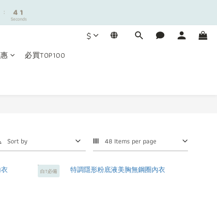
9
:
:
4
4
1
1
8
Seconds
Seconds
3
3
0
0
7
2
2
9
6
$
1
1
8
5
0
0
7
4
優惠
必買TOP100
6
3
5
2
:
4
1
Seconds
3
0
2
1
0
Sort by
48 Items per page
白T必備