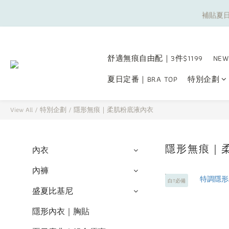
補貼夏日
補貼夏日
舒適無痕自由配｜3件$1199
NEW
夏日定番｜BRA TOP
特別企劃
補貼夏日
View All
/
特別企劃
/
隱形無痕｜柔肌粉底液內衣
隱形無痕｜
內衣
內褲
白T必備
盛夏比基尼
隱形內衣｜胸貼