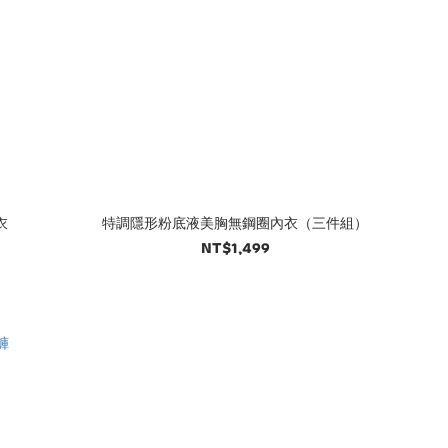
衣
特調隱形粉底液美胸無鋼圈內衣（三件組）
NT$1,499