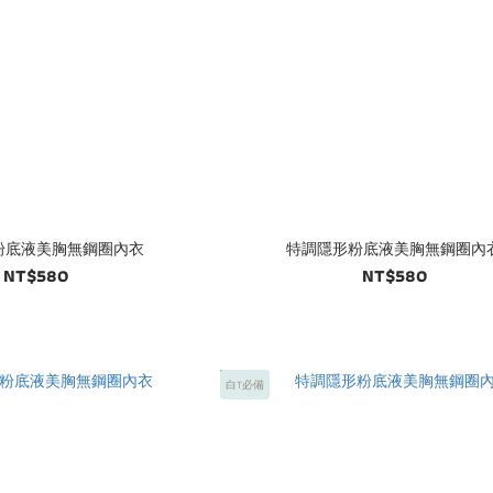
粉底液美胸無鋼圈內衣
特調隱形粉底液美胸無鋼圈內
NT$580
NT$580
白T必備