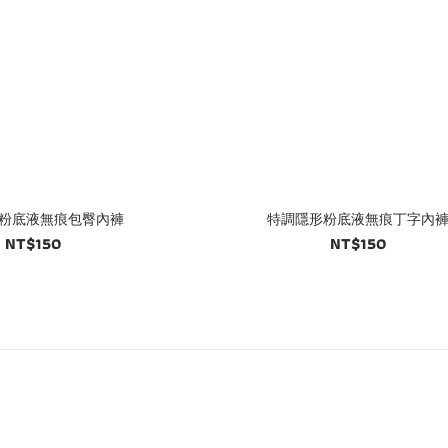
粉底液無痕包臀內褲
特調隱形粉底液無痕丁字內
NT$150
NT$150