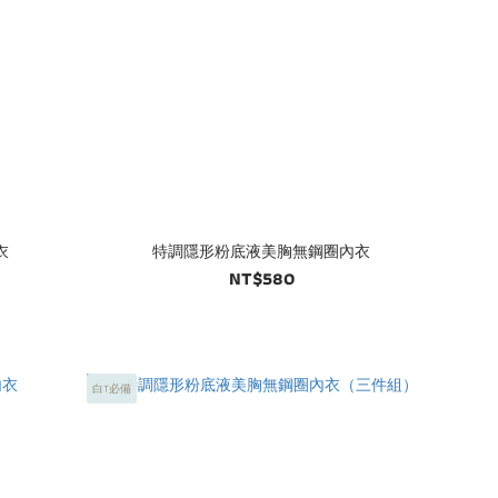
衣
特調隱形粉底液美胸無鋼圈內衣
NT$580
白T必備