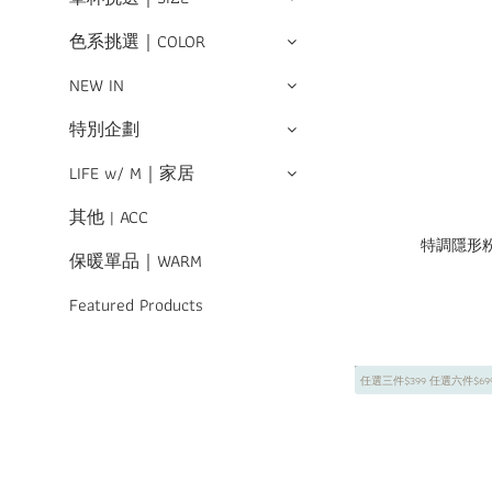
色系挑選｜COLOR
NEW IN
特別企劃
LIFE w/ M｜家居
其他 | ACC
特調隱形
保暖單品｜WARM
Featured Products
任選三件$399 任選六件$69