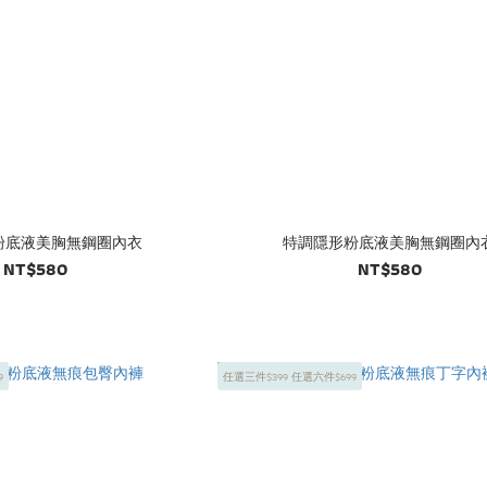
粉底液美胸無鋼圈內衣
特調隱形粉底液美胸無鋼圈內
NT$580
NT$580
9
任選三件$399 任選六件$699