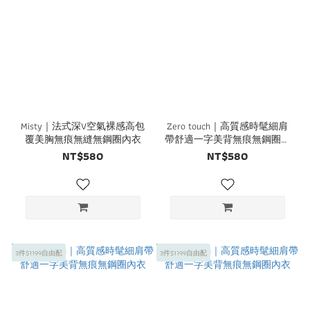
Misty｜法式深V空氣裸感高包
Zero touch｜高質感時髦細肩
覆美胸無痕無縫無鋼圈內衣
帶舒適一字美背無痕無鋼圈內
衣
NT$580
NT$580
3件$1199自由配
3件$1199自由配