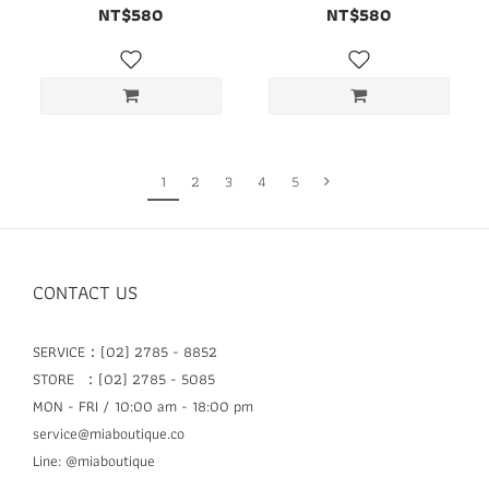
內衣
內衣
NT$580
NT$580
1
2
3
4
5
CONTACT US
SERVICE：(02) 2785 - 8852
STORE ：(02) 2785 - 5085
MON - FRI / 10:00 am - 18:00 pm
service@miaboutique.co
Line: @miaboutique