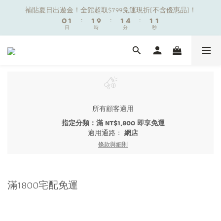
1
1
2
2
2
2
2
2
5
5
2
2
2
2
補貼夏日出遊金！全館超取$799免運現折(不含優惠品)！
補貼夏日出遊金！全館超取$799免運現折(不含優惠品)！
0
0
1
1
:
:
1
1
9
9
:
:
1
1
4
4
:
:
1
1
1
1
9
日
日
時
時
分
分
秒
秒
0
0
0
0
8
8
0
0
3
3
0
0
0
0
8
9
9
9
9
9
7
7
2
2
7
8
8
8
8
8
6
6
1
1
夏日舒適無痕｜3件$1199自由配專區
6
7
7
7
7
7
5
5
0
0
5
6
6
6
9
6
6
4
4
4
5
5
5
8
5
5
3
3
新朋友限定✨加入官方LINE領$50購物金
3
4
4
4
7
4
4
2
2
2
3
3
3
6
3
3
1
1
所有顧客適用
1
2
2
2
5
2
2
補貼夏日出遊金！全館超取$799免運現折(不含優惠品)！
0
0
指定分類：滿 NT$1,800 即享免運
0
1
:
1
9
:
1
4
:
1
1
適用通路：
網店
日
時
分
秒
0
0
8
0
3
0
0
條款與細則
7
2
6
1
5
0
4
滿1800宅配免運
3
2
1