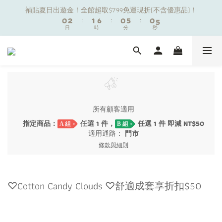
1
1
3
3
2
2
7
7
1
1
6
6
1
1
6
6
補貼夏日出遊金！全館超取$799免運現折(不含優惠品)！
補貼夏日出遊金！全館超取$799免運現折(不含優惠品)！
0
0
2
2
:
:
1
1
6
6
:
:
0
0
5
5
:
:
0
0
5
5
9
日
日
時
時
9
分
分
9
秒
秒
1
1
0
0
5
5
4
4
4
4
8
9
8
8
0
0
4
4
3
3
3
3
7
9
8
7
7
3
3
2
2
2
2
夏日舒適無痕｜3件$1199自由配專區
6
8
7
6
6
2
2
1
1
1
1
5
7
6
5
5
1
1
0
0
0
0
4
6
5
4
9
4
9
0
0
新朋友限定✨加入官方LINE領$50購物金
3
5
4
9
3
8
3
8
2
4
3
8
2
7
2
7
所有顧客適用
1
3
2
7
1
6
1
6
補貼夏日出遊金！全館超取$799免運現折(不含優惠品)！
指定商品：
任選 1 件，
任選 1 件 即減 NT$50
A 組
B 組
0
2
:
1
6
:
0
5
:
0
5
適用通路：
門市
日
時
分
秒
1
0
5
4
4
條款與細則
0
4
3
3
3
2
2
2
1
1
1
0
0
♡Cotton Candy Clouds ♡舒適成套享折扣$50
0