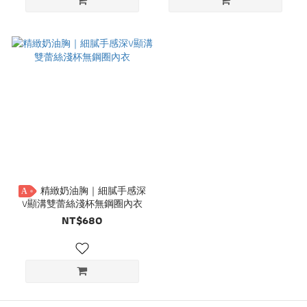
精緻奶油胸｜細膩手感深
A
V顯溝雙蕾絲淺杯無鋼圈內衣
NT$680