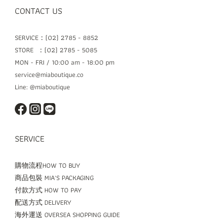
CONTACT US
SERVICE：(02) 2785 - 8852
STORE ：(02) 2785 - 5085
MON - FRI / 10:00 am - 18:00 pm
service@miaboutique.co
Line: @miaboutique
SERVICE
購物流程HOW TO BUY
商品包裝 MIA'S PACKAGING
付款方式 HOW TO PAY
配送方式 DELIVERY
海外運送 OVERSEA SHOPPING GUIDE