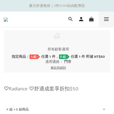
夏日舒適無痕｜3件$1199自由配專區
夏日舒適無痕｜3件$1199自由配專區
新朋友限定✨加入官方LINE領$50購物金
夏日舒適無痕｜3件$1199自由配專區
所有顧客適用
指定商品：
任選 1 件，
任選 1 件 即減 NT$50
A 組
B 組
適用通路：
門市
條款與細則
♡Radiance ♡舒適成套享折扣$50
A 組＋B 組商品