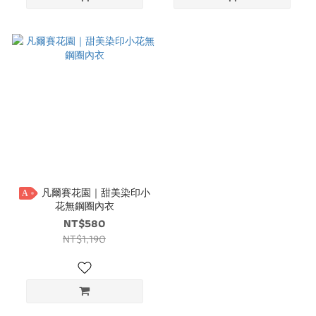
凡爾賽花園｜甜美染印小
A
花無鋼圈內衣
NT$580
NT$1,190