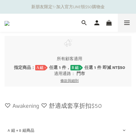
新朋友限定✨加入官方LINE領$50購物金
夏日舒適無痕｜3件$1199自由配專區
夏日舒適無痕｜3件$1199自由配專區
所有顧客適用
指定商品：
任選 1 件，
任選 1 件 即減 NT$50
A 組
B 組
適用通路：
門市
條款與細則
♡ Awakening ♡ 舒適成套享折扣$50
A 組＋B 組商品