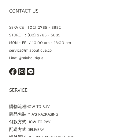
CONTACT US
SERVICE：(02) 2785 - 8852
STORE ：(02) 2785 - 5085
MON - FRI / 10:00 am - 18:00 pm
service@miaboutique.co
Line: @miaboutique
SERVICE
購物流程HOW TO BUY
商品包裝 MIA'S PACKAGING
付款方式 HOW TO PAY
配送方式 DELIVERY
海外運送 OVERSEA SHOPPING GUIDE