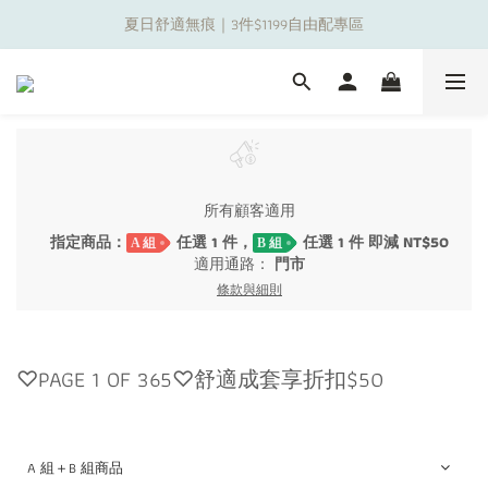
夏日舒適無痕｜3件$1199自由配專區
夏日舒適無痕｜3件$1199自由配專區
新朋友限定✨加入官方LINE領$50購物金
夏日舒適無痕｜3件$1199自由配專區
所有顧客適用
指定商品：
任選 1 件，
任選 1 件 即減 NT$50
A 組
B 組
適用通路：
門市
條款與細則
♡PAGE 1 OF 365♡舒適成套享折扣$50
A 組＋B 組商品