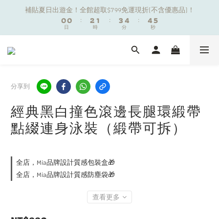
1
1
1
1
3
3
2
2
4
4
5
5
5
5
6
6
補貼夏日出遊金！全館超取$799免運現折(不含優惠品)！
補貼夏日出遊金！全館超取$799免運現折(不含優惠品)！
0
0
0
0
:
:
2
2
1
1
:
:
3
3
4
4
:
:
4
4
5
5
9
日
日
9
時
時
分
分
秒
秒
1
1
0
0
2
2
3
3
3
3
4
4
8
8
9
0
0
1
1
2
2
2
2
3
3
7
7
9
8
0
0
1
1
1
1
2
2
夏日舒適無痕｜3件$1199自由配專區
6
6
8
7
9
0
0
0
0
1
1
5
5
7
6
8
9
9
0
0
4
4
6
5
7
8
8
9
分享到
新朋友限定✨加入官方LINE領$50購物金
3
3
5
4
6
7
7
8
2
2
4
3
5
6
6
7
經典黑白撞色滾邊長腿環緞帶
1
1
3
2
4
5
5
6
補貼夏日出遊金！全館超取$799免運現折(不含優惠品)！
點綴連身泳裝（緞帶可拆）
0
0
:
2
1
:
3
4
:
4
5
日
時
分
秒
1
0
2
3
3
4
0
1
2
2
3
0
1
1
2
全店，Mia品牌設計質感包裝盒🎁
0
0
1
全店，Mia品牌設計質感防塵袋🎁
0
查看更多