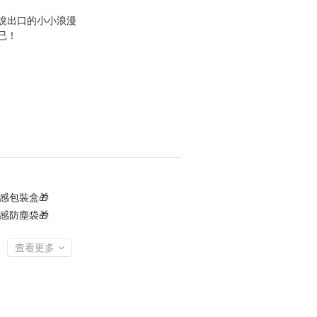
說出口的小小浪漫
已！
感包裝盒🎁
感防塵袋🎁
查看更多