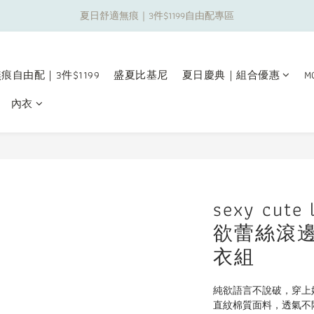
夏日舒適無痕｜3件$1199自由配專區
夏日舒適無痕｜3件$1199自由配專區
新朋友限定✨加入官方LINE領$50購物金
痕自由配｜3件$1199
盛夏比基尼
夏日慶典｜組合優惠
M
夏日舒適無痕｜3件$1199自由配專區
內衣
sexy cut
欲蕾絲滾
衣組
純欲語言不說破，穿上
直紋棉質面料，透氣不