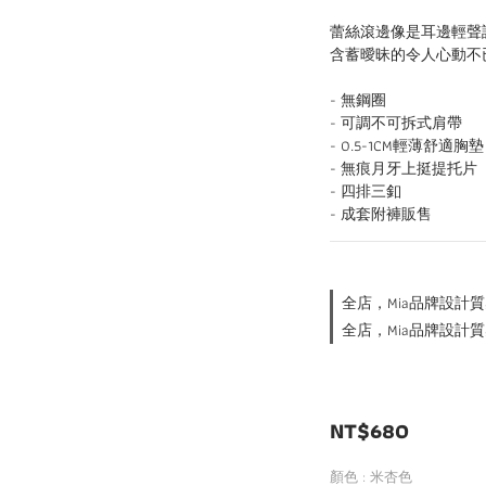
蕾絲滾邊像是耳邊輕聲
含蓄曖昧的令人心動不
- 無鋼圈
- 可調不可拆式肩帶
- 0.5-1CM輕薄舒適胸墊
- 無痕月牙上挺提托片
- 四排三釦
- 成套附褲販售
全店，Mia品牌設計質
全店，Mia品牌設計質
NT$680
顏色
: 米杏色