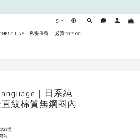
$
OMENT LINE · 私密保養
必買TOP100
立即購買
e language｜日系純
邊直紋棉質無鋼圈內
妳就懂！
悶熱