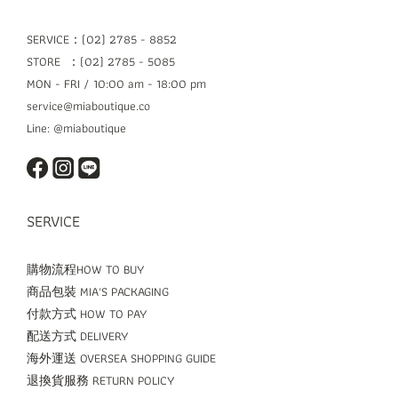
SERVICE：(02) 2785 - 8852
STORE ：(02) 2785 - 5085
MON - FRI / 10:00 am - 18:00 pm
service@miaboutique.co
Line: @miaboutique
SERVICE
購物流程HOW TO BUY
商品包裝 MIA'S PACKAGING
付款方式 HOW TO PAY
配送方式 DELIVERY
海外運送 OVERSEA SHOPPING GUIDE
退換貨服務 RETURN POLICY