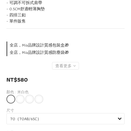
- 可調不可拆式肩帶
- 0.5CM舒適輕薄胸墊
- 四排三釦
- 單件販售
全店，Mia品牌設計質感包裝盒🎁
全店，Mia品牌設計質感防塵袋🎁
查看更多
NT$580
顏色
: 米白色
尺寸