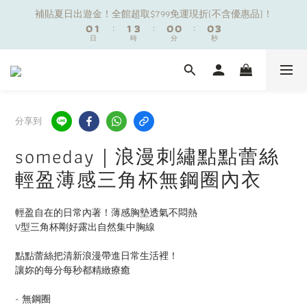
1
1
2
2
2
2
4
4
1
1
1
1
1
1
3
3
補貼夏日出遊金！全館超取$799免運現折(不含優惠品)！
補貼夏日出遊金！全館超取$799免運現折(不含優惠品)！
0
0
1
1
:
:
1
1
3
3
:
:
0
0
0
0
:
:
0
0
2
2
9
日
日
時
時
9
分
分
9
9
秒
秒
0
0
0
0
2
2
1
1
8
9
9
8
8
8
1
1
0
0
7
8
8
7
7
7
9
0
0
夏日舒適無痕｜3件$1199自由配專區
6
7
7
9
6
6
6
8
5
6
6
8
5
5
5
7
4
5
5
7
4
4
4
6
分享到
新朋友限定✨加入官方LINE領$50購物金
3
4
4
6
3
3
3
5
2
3
3
5
2
2
2
4
someday｜浪漫刺繡點點蕾絲
1
2
2
4
1
1
1
3
補貼夏日出遊金！全館超取$799免運現折(不含優惠品)！
輕盈薄感三角杯無鋼圈內衣
0
1
:
1
3
:
0
0
:
0
2
日
時
分
秒
0
0
2
1
1
0
輕盈自在的日常內著！薄感胸墊透氣不悶熱
0
V型三角杯剛好露出自然集中胸線
點點蕾絲把清新浪漫帶進日常生活裡！
讓妳的每分每秒都精緻療癒
- 無鋼圈